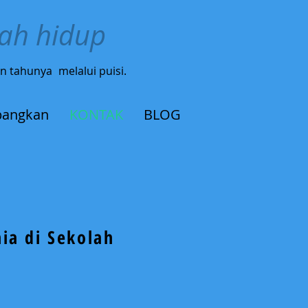
bah hidup
gin tahunya
melalui puisi.
angkan
KONTAK
BLOG
nia di Sekolah