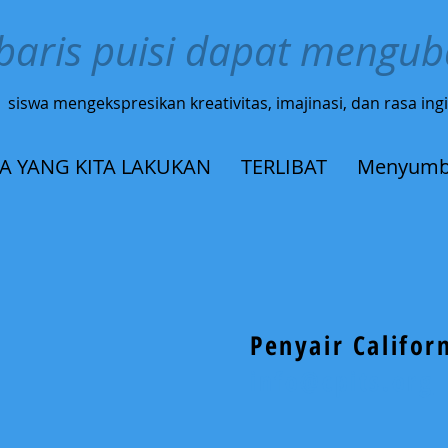
baris puisi dapat mengu
siswa mengekspresikan kreativitas, imajinasi, dan rasa in
A YANG KITA LAKUKAN
TERLIBAT
Menyumb
Penyair Califor
info@cpits.org