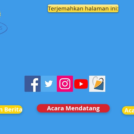
Terjemahkan halaman ini:
Acara Mendatang
n Berita
Ac