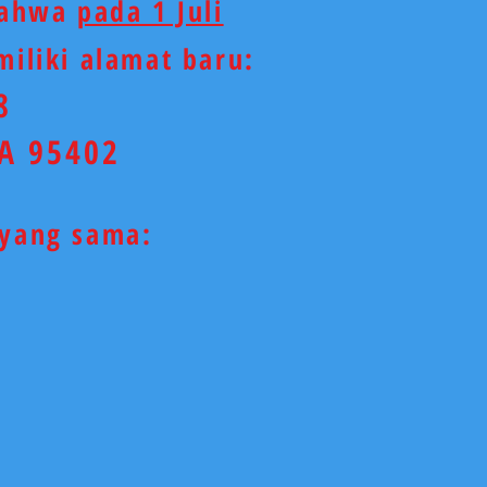
 bahwa
pada 1 Juli
iliki alamat baru:
8
CA 95402
yang sama: