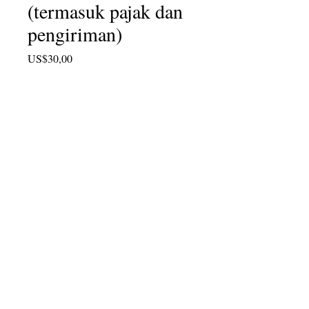
(termasuk pajak dan
pengiriman)
Harga
US$30,00
Kuantitas
*
Tambah ke Keranjang
Ambil dua! Satu untuk Anda dan
seorang teman juga! Dijual sekarang
hingga 30 April 2018.
info@cpits.org
| Telp
415.221.4201
|
PO Box
1328, Santa Rosa, CA 95402