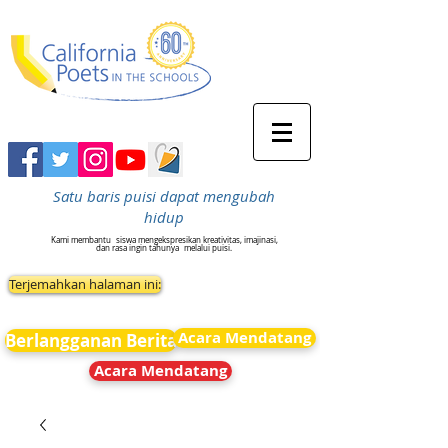
Satu baris puisi dapat mengubah
hidup
Kami membantu
siswa mengekspresikan kreativitas, imajinasi,
dan rasa ingin tahunya
melalui puisi.
Terjemahkan halaman ini:
Acara Mendatang
Berlangganan Berita
Acara Mendatang