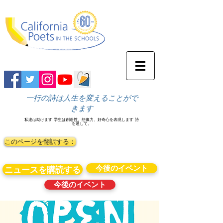
一行の詩は人生を変えることがで
きます
私達は助けます
学生は創造性、想像力、好奇心を表現します
詩
を通して。
このページを翻訳する：
今後のイベント
ニュースを購読する
今後のイベント