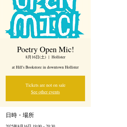
Poetry Open Mic!
8月16日(土)
  |  
Hollister
at Hill's Bookstore in downtown Hollister
Tickets are not on sale
See other events
日時・場所
2025年8月16日 19:00 – 20:30