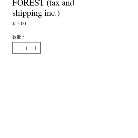
FOREST (tax and
shipping inc.)
価
$15.00
格
数量
*
カートに追加する
2013 Anthology of student poems,
poet-teacher poems and lesson plans.
Edited by Emily Carr and Jackleen
Holton, with a foreword by Steve
Kowit..."To speak the unspeakable,
that which cannot otherwise be said,
is surely the business of art in general
and poetry in particular."