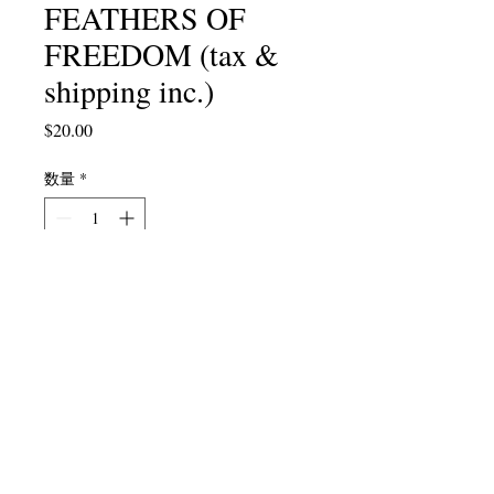
FEATHERS OF
FREEDOM (tax &
shipping inc.)
価
$20.00
格
数量
*
カートに追加する
2017 Anthology of over 100 student
and Poet-Teacher poems. Edited by
Julie Valin, with a foreword by Dana
Gioia..."
Poetry has a special power
because it is made of language, the
medium we use to describe ourselves