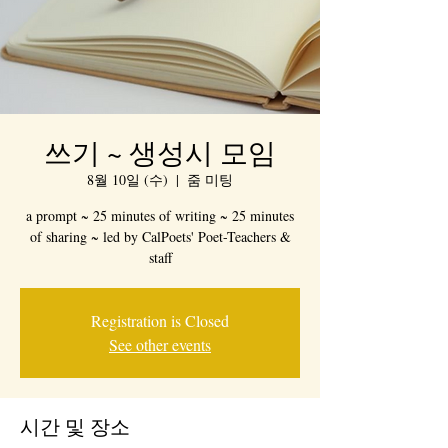
쓰기 ~ 생성시 모임
8월 10일 (수)
  |  
줌 미팅
a prompt ~ 25 minutes of writing ~ 25 minutes
of sharing ~ led by CalPoets' Poet-Teachers &
staff
Registration is Closed
See other events
시간 및 장소