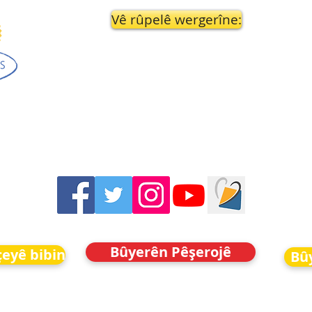
Vê rûpelê wergerîne:
Bûyerên Pêşerojê
eyê bibin
Bû