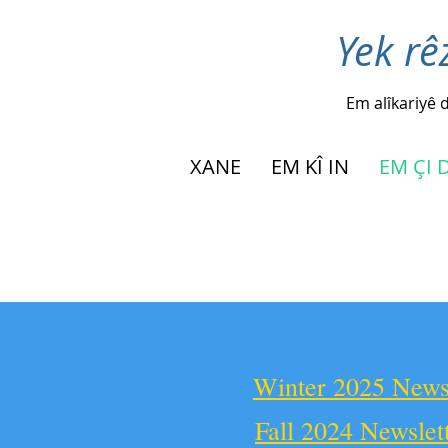
Yek rê
Em alîkariyê d
XANE
EM KÎ IN
EM ÇI 
Winter 2025 Newsl
Fall 2024 Newslet