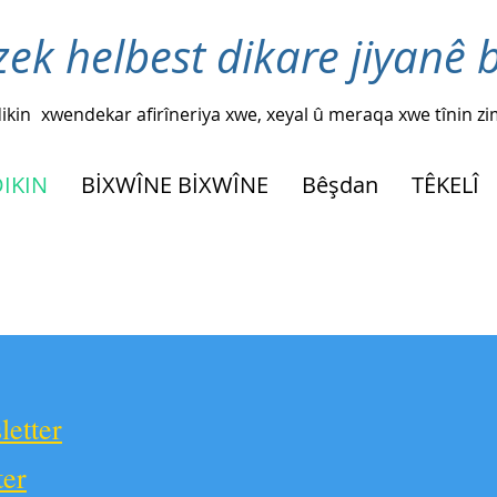
zek helbest dikare jiyanê 
ikin
xwendekar afirîneriya xwe, xeyal û meraqa xwe tînin z
DIKIN
BİXWÎNE BİXWÎNE
Bêşdan
TÊKELÎ
etter
ter