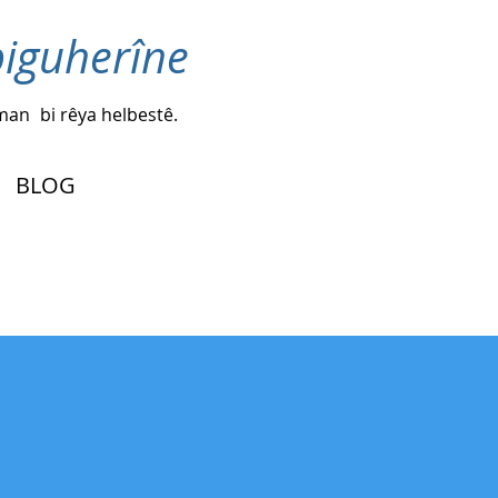
biguherîne
iman
bi rêya helbestê.
BLOG