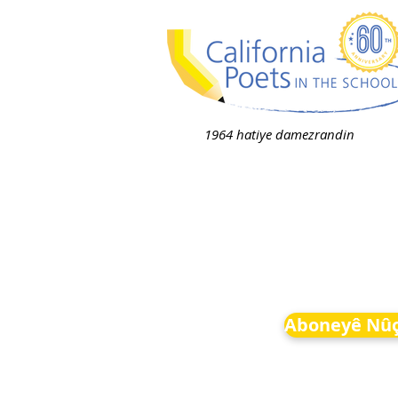
1964 hatiye damezrandin
Aboneyê Nûç