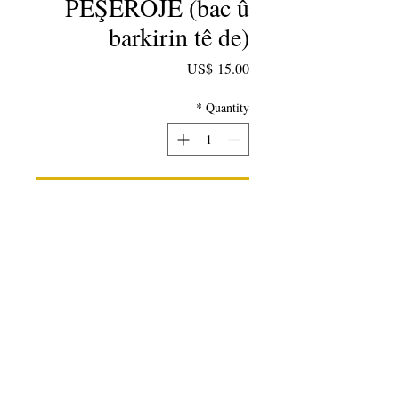
PÊŞEROJÊ (bac û
barkirin tê de)
Price
US$ 15.00
*
Quantity
Add to Cart
2011 Antolojiya helbestên
xwendekar, helbestên helbestvan-
mamoste û plansaziyên dersê. Ji hêla
Karen Lewis ve hatî verast kirin bi
pêşgotina Lee Bennett Hopkins...Di
xwendina vê antolojiyê de, "Hûn ê
bizanibin ku li vê dinyayê tiştek wekî
helbestê tune."