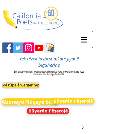
Yek rêzek helbest dikare jiyanê
biguherîne
Em alîkariyê dikin
xwendekar afirîneriya xwe, xeyal û meraqa xwe
tînin ziman
bi rêya helbestê.
Vê rûpelê wergerîne:
Bûyerên Pêşerojê
Aboneyê Nûçeyê bibin
Bûyerên Pêşerojê