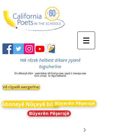
Yek rêzek helbest dikare jiyanê
biguherîne
Em alîkariyê dikin
xwendekar afirîneriya xwe, xeyal û meraqa xwe
tînin ziman
bi rêya helbestê.
Vê rûpelê wergerîne:
Bûyerên Pêşerojê
Aboneyê Nûçeyê bibin
Bûyerên Pêşerojê