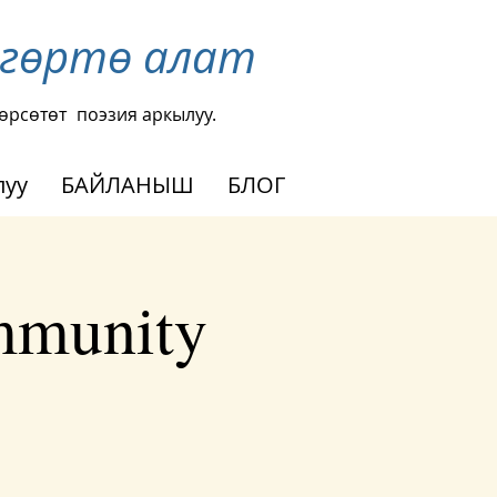
згөртө алат
өрсөтөт
поэзия аркылуу.
луу
БАЙЛАНЫШ
БЛОГ
ommunity