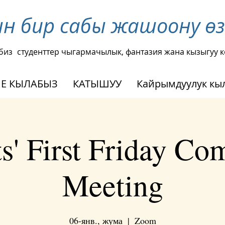
ын бир сабы жашоону ө
биз
студенттер чыгармачылык, фантазия жана кызыгуу к
Е КЫЛАБЫЗ
КАТЫШУУ
Кайрымдуулук кы
s' First Friday C
Meeting
06-янв., жума
  |  
Zoom