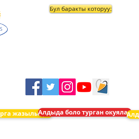
Бул баракты которуу:
Алдыда боло турган окуялар
рга жазылыңыз
Алд