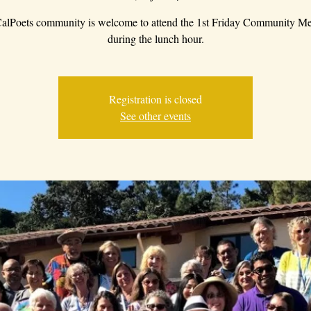
alPoets community is welcome to attend the 1st Friday Community Me
during the lunch hour.
Registration is closed
See other events