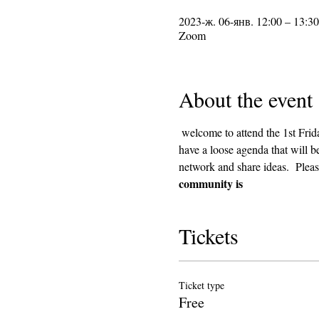
2023-ж. 06-янв. 12:00 – 13:30
Zoom
About the event
 welcome to attend the 1st Friday Community Meeting, during the lunch hour. This will be an informal gathering on Zoom. We will 
have a loose agenda that will b
network and share ideas.  Pleas
community is
Tickets
Ticket type
Free