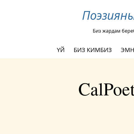
Поэзиян
Биз жардам бере
ҮЙ
БИЗ КИМБИЗ
ЭМН
CalPoet