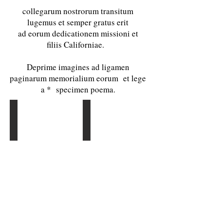
collegarum nostrorum transitum
lugemus et semper gratus erit
ad eorum dedicationem missioni et
filiis Californiae.
Deprime imagines ad ligamen
paginarum memorialium eorum et lege
a * specimen poema.
Penelope La Montagne
John Oliver Simon
Sonoma
Alameda
County
County
-
-
3/23/18
01/16/18