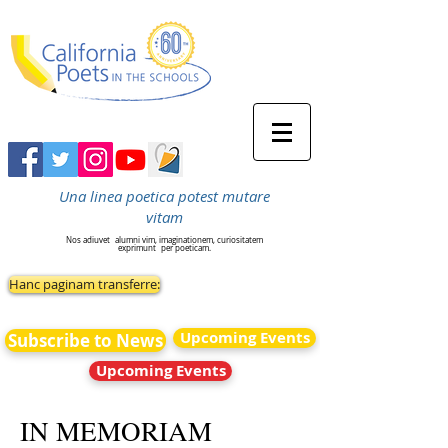
Una linea poetica potest mutare
vitam
Nos adiuvet
alumni vim, imaginationem, curiositatem
exprimunt
per poeticam.
Hanc paginam transferre:
Upcoming Events
Subscribe to News
Upcoming Events
IN MEMORIAM