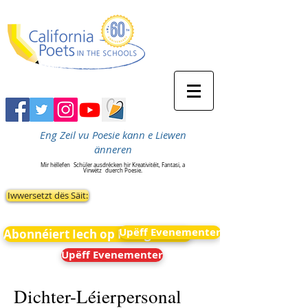
Eng Zeil vu Poesie kann e Liewen
änneren
Mir hëllefen
Schüler ausdrécken hir Kreativitéit, Fantasi, a
Virwëtz
duerch Poesie.
Iwwersetzt dës Säit:
Upëff Evenementer
Abonnéiert Iech op Neiegkeeten
Upëff Evenementer
Dichter-Léierpersonal