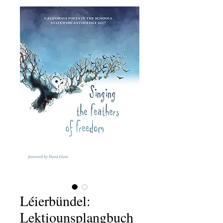
Léierbündel:
Lektiounsplangbuch