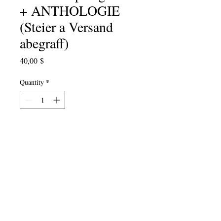
+ ANTHOLOGIE
(Steier a Versand
abegraff)
Price
40,00 $
Quantity
*
Add to Cart
Just an der Zäit fir Poesie Mount!
Dëse spezielle Kaddo fir den
Enseignant an Ärem Liewen - eist
Poesie Crossing
Lesson Plan Buch
gebündelt mat
Singing the Feathers
of Freedom
, eiser leschter