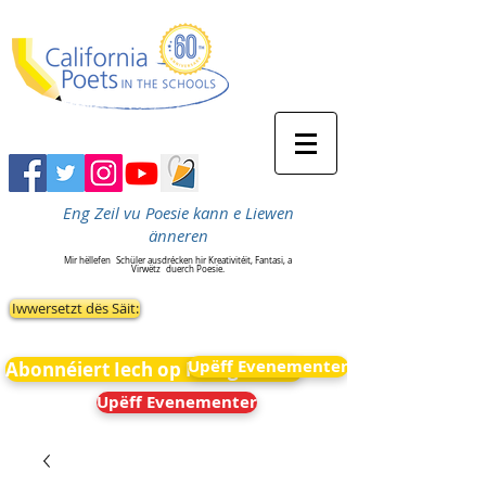
Eng Zeil vu Poesie kann e Liewen
änneren
Mir hëllefen
Schüler ausdrécken hir Kreativitéit, Fantasi, a
Virwëtz
duerch Poesie.
Iwwersetzt dës Säit:
Upëff Evenementer
Abonnéiert Iech op Neiegkeeten
Upëff Evenementer