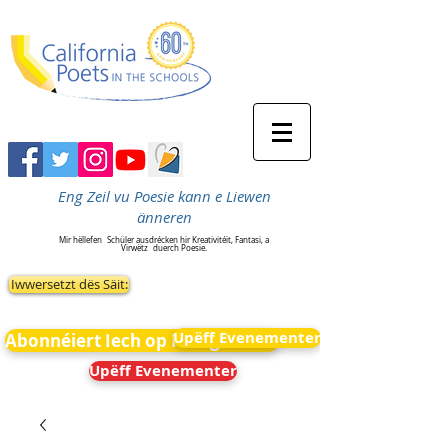
Eng Zeil vu Poesie kann e Liewen
änneren
Mir hëllefen
Schüler ausdrécken hir Kreativitéit, Fantasi, a
Virwëtz
duerch Poesie.
Iwwersetzt dës Säit:
Upëff Evenementer
Abonnéiert Iech op Neiegkeeten
Upëff Evenementer