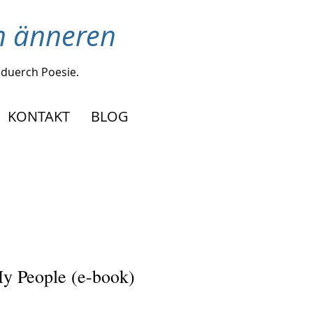
en änneren
duerch Poesie.
KONTAKT
BLOG
y People (e-book)