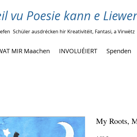
il vu Poesie kann e Liew
lefen
Schüler ausdrécken hir Kreativitéit, Fantasi, a Virwëtz
WAT MIR Maachen
INVOLUÉIERT
Spenden
My Roots, M