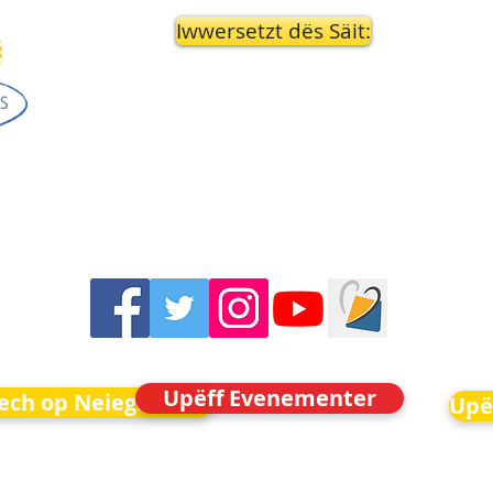
Iwwersetzt dës Säit:
Upëff Evenementer
Iech op Neiegkeeten
Upë