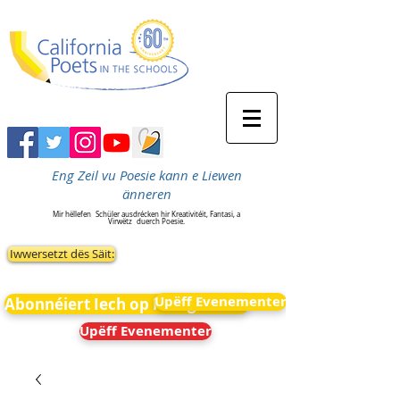
Eng Zeil vu Poesie kann e Liewen
änneren
Mir hëllefen
Schüler ausdrécken hir Kreativitéit, Fantasi, a
Virwëtz
duerch Poesie.
Iwwersetzt dës Säit:
Upëff Evenementer
Abonnéiert Iech op Neiegkeeten
Upëff Evenementer