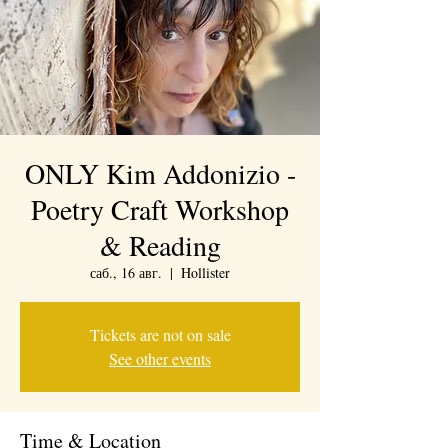
ONLY Kim Addonizio -
Poetry Craft Workshop
& Reading
саб., 16 авг.
  |  
Hollister
Tickets are not on sale
See other events
Time & Location