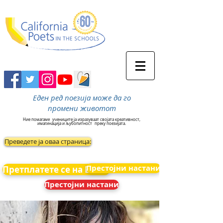
Еден ред поезија може да го
промени животот
Ние помагаме
учениците ја изразуваат својата креативност,
имагинација и љубопитност
преку поезијата.
Преведете ја оваа страница:
Престојни настани
Претплатете се на Вести
Престојни настани