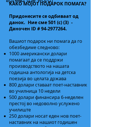
spread the word!
КАКО МОЈОТ ПОДАРОК ПОМАГА?
Придонесите се одбиваат од
данок.
Ние сме 501 (c) (3)
-
Даночен ID #
94-2977264
.
Вашиот подарок ни помага да го
обезбедиме следново:
​​
1000 американски долари
помагаат да се поддржи
производството на нашата
годишна антологија на детска
поезија во целата држава
800 долари ставаат поет-наставник
во училница 10 недели
500 долари финансира 6-неделен
престој во недоволно услужено
училиште
250 долари носат еден нов поет-
наставник на нашиот годишен