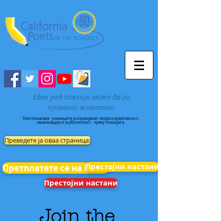
Еден ред поезија може да го
промени животот
Ние помагаме
учениците ја изразуваат својата креативност,
имагинација и љубопитност
преку поезијата.
Преведете ја оваа страница:
Престојни настани
Претплатете се на Вести
Престојни настани
Join the