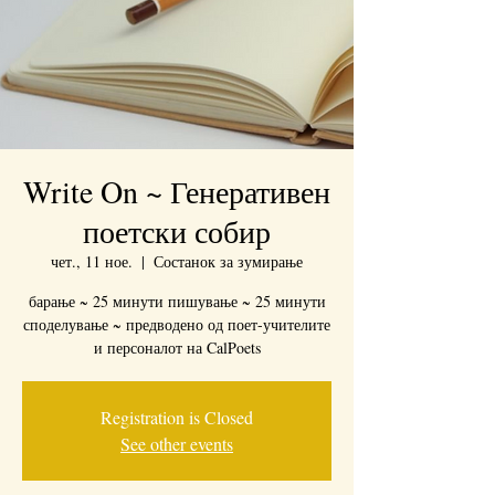
Write On ~ Генеративен
поетски собир
чет., 11 ное.
  |  
Состанок за зумирање
барање ~ 25 минути пишување ~ 25 минути
споделување ~ предводено од поет-учителите
и персоналот на CalPoets
Registration is Closed
See other events