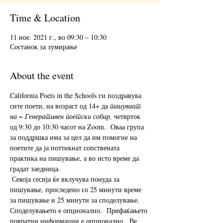
Time & Location
11 ное. 2021 г., во 09:30 – 10:30
Состанок за зумирање
About the event
California Poets in the Schools ги поздравува 
сите поети, на возраст од 14+ да 
пишуваат 
на ~ Генеративен поетски собир,
 четврток 
од 9:30 до 10:30 часот на Zoom.  Оваа група 
за поддршка има за цел да им помогне на 
поетите да ја поттикнат сопствената 
практика на пишување, а во исто време да 
градат заедница. 
 Секоја сесија ќе вклучува понуда за 
пишување, проследено со 25 минути време 
за пишување и 25 минути за споделување.  
Споделувањето е опционално.  Прифаќањето 
повратни информации е опционално.  Ве 