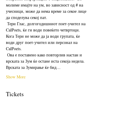
молиме имајте на ум, во зависност од # на 
учесници, може да нема време за секое лице 
да споделува секој пат. 
 Тери Глас, долгогодишниот поет-учител на 
CalPoets, ќе ги води повеќето четвртоци.  
Кога Тери не може да ја води групата, ќе 
води друг поет-учител или персонал на 
CalPoets.
 Ова е поставено како повторлив настан и 
врската за Зум ќе остане иста секоја недела.  
Врската за Зумирање ќе бид…
Show More
Tickets
Sale ended
Ticket type
Free Ticket