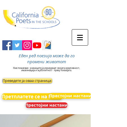
Еден ред поезија може да го
промени животот
Ние помагаме
учениците ја изразуваат својата креативност,
имагинација и љубопитност
преку поезијата.
Преведете ја оваа страница:
Престојни настани
Претплатете се на Вести
Престојни настани