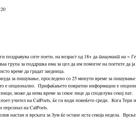
:20
ls ги поздравува сите поети, на возраст од 18+ да 
пишуваат на ~ Ге
Оваа група за поддршка има за цел да им помогне на поетите да ја
исто време да градат заедница. 
то е опционално.  Прифаќањето повратни информации е опциона
сници, може да нема време за секое лице да споделува секој пат. 
и персонал на CalPoets.