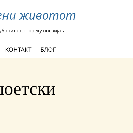
омени животот
љубопитност
преку поезијата.
КОНТАКТ
БЛОГ
поетски