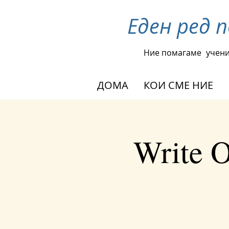
Еден ред 
Ние помагаме
учени
ДОМА
КОИ СМЕ НИЕ
Write 