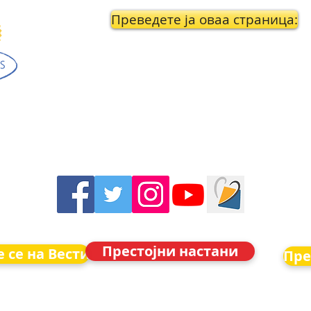
Преведете ја оваа страница:
Престојни настани
 се на Вести
Пре