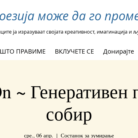
поезија може да го пр
ците ја изразуваат својата креативност, имагинација и 
ШТО ПРАВИМЕ
ВКЛУЧЕТЕ СЕ
Донирајте
On ~ Генеративен 
собир
сре., 06 апр.
  |  
Состанок за зумирање