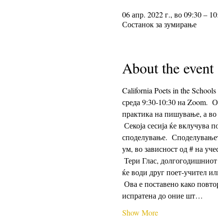
06 апр. 2022 г., во 09:30 – 10
Состанок за зумирање
About the event
California Poets in the Schoo
среда 9:30-10:30 на Zoom.  
практика на пишување, а во 
 Секоја сесија ќе вклучува понуда за пишување, проследено со 25 минути време за пишување и 25 минути за 
споделување.  Споделување
ум, во зависност од # на уче
 Тери Глас, долгогодишниот поет-учител на CalPoets, ќе ги води повеќето среди.  Кога Тери не може да ја води групата, 
ќе води друг поет-учител ил
 Ова е поставено како повторлив настан и врската за Зум ќе остане иста секоја недела.  Врската за Зумирање ќе биде 
испратена до оние шт…
Show More