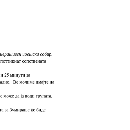
неративен поетски собир,
 поттикнат сопствената 
лно.  Ве молиме имајте на 