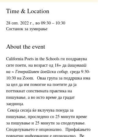
Time & Location
28 сеп. 2022 г., во 09:30 – 10:30
Состанок за зумирање
About the event
California Poets in the Schools ги поздравува 
сите поети, на возраст од 18+ да 
пишуваат 
на ~ Генеративен поетски собир,
 среда 9:30-
10:30 на Zoom.  Оваа група за поддршка има 
за цел да им помогне на поетите да ја 
поттикнат сопствената практика на 
пишување, а во исто време да градат 
заедница. 
 Секоја сесија ќе вклучува понуда за 
пишување, проследено со 25 минути време 
за пишување и 25 минути за споделување.  
Споделувањето е опционално.  Прифаќањето 
повратни информации е опционално.  Ве 