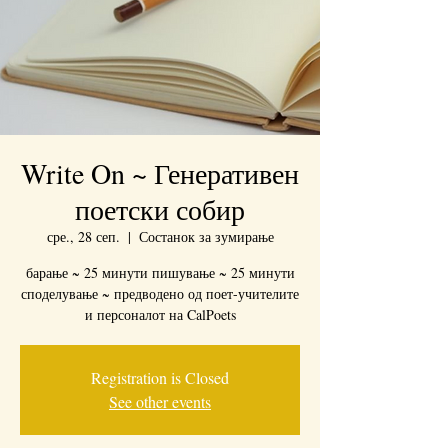
Write On ~ Генеративен
поетски собир
сре., 28 сеп.
  |  
Состанок за зумирање
барање ~ 25 минути пишување ~ 25 минути
споделување ~ предводено од поет-учителите
и персоналот на CalPoets
Registration is Closed
See other events