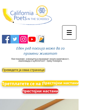
Еден ред поезија може да го
промени животот
Ние помагаме
учениците ја изразуваат својата креативност,
имагинација и љубопитност
преку поезијата.
Преведете ја оваа страница:
Престојни настани
Претплатете се на Вести
Престојни настани