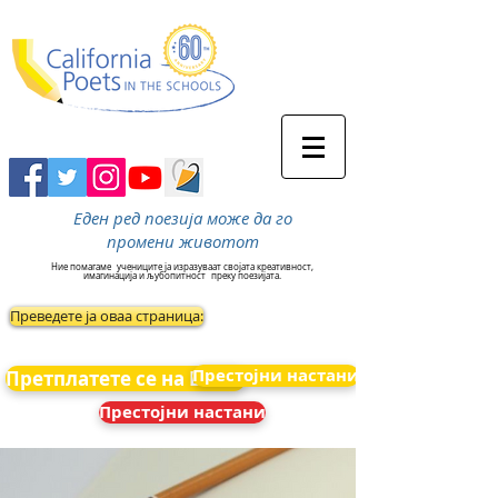
Еден ред поезија може да го
промени животот
Ние помагаме
учениците ја изразуваат својата креативност,
имагинација и љубопитност
преку поезијата.
Преведете ја оваа страница:
Престојни настани
Претплатете се на Вести
Престојни настани