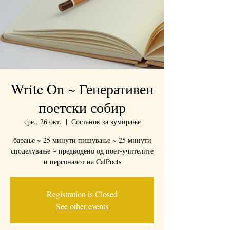
Write On ~ Генеративен
поетски собир
сре., 26 окт.
  |  
Состанок за зумирање
барање ~ 25 минути пишување ~ 25 минути
споделување ~ предводено од поет-учителите
и персоналот на CalPoets
Registration is Closed
See other events