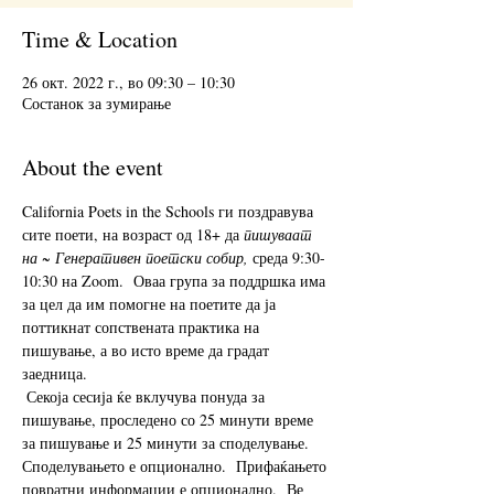
Time & Location
26 окт. 2022 г., во 09:30 – 10:30
Состанок за зумирање
About the event
California Poets in the Schools ги поздравува 
сите поети, на возраст од 18+ да 
пишуваат 
на ~ Генеративен поетски собир,
 среда 9:30-
10:30 на Zoom.  Оваа група за поддршка има 
за цел да им помогне на поетите да ја 
поттикнат сопствената практика на 
пишување, а во исто време да градат 
заедница. 
 Секоја сесија ќе вклучува понуда за 
пишување, проследено со 25 минути време 
за пишување и 25 минути за споделување.  
Споделувањето е опционално.  Прифаќањето 
повратни информации е опционално.  Ве 