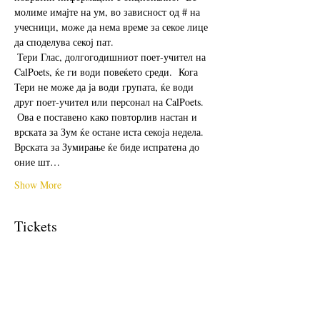
молиме имајте на ум, во зависност од # на 
учесници, може да нема време за секое лице 
да споделува секој пат. 
 Тери Глас, долгогодишниот поет-учител на 
CalPoets, ќе ги води повеќето среди.  Кога 
Тери не може да ја води групата, ќе води 
друг поет-учител или персонал на CalPoets.
 Ова е поставено како повторлив настан и 
врската за Зум ќе остане иста секоја недела.  
Врската за Зумирање ќе биде испратена до 
оние шт…
Show More
Tickets
Sale ended
Ticket type
Free Ticket