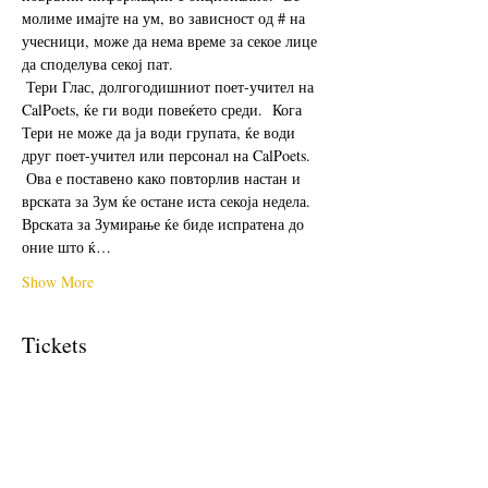
молиме имајте на ум, во зависност од # на 
учесници, може да нема време за секое лице 
да споделува секој пат. 
 Тери Глас, долгогодишниот поет-учител на 
CalPoets, ќе ги води повеќето среди.  Кога 
Тери не може да ја води групата, ќе води 
друг поет-учител или персонал на CalPoets.
 Ова е поставено како повторлив настан и 
врската за Зум ќе остане иста секоја недела.  
Врската за Зумирање ќе биде испратена до 
оние што ќ…
Show More
Tickets
Sale ended
Ticket type
Free Ticket