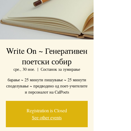
Write On ~ Генеративен
поетски собир
сре., 30 ное.
  |  
Состанок за зумирање
барање ~ 25 минути пишување ~ 25 минути
споделување ~ предводено од поет-учителите
и персоналот на CalPoets
Registration is Closed
See other events