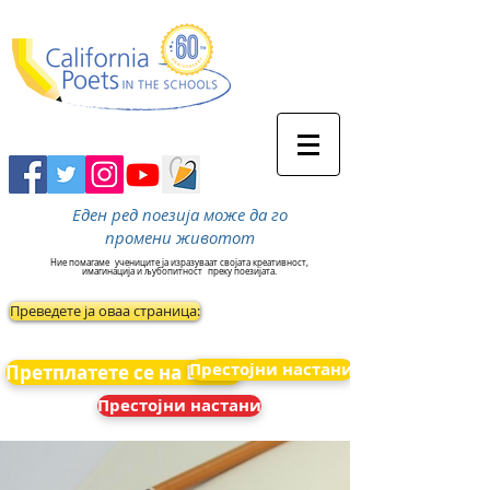
Еден ред поезија може да го
промени животот
Ние помагаме
учениците ја изразуваат својата креативност,
имагинација и љубопитност
преку поезијата.
Преведете ја оваа страница:
Престојни настани
Претплатете се на Вести
Престојни настани