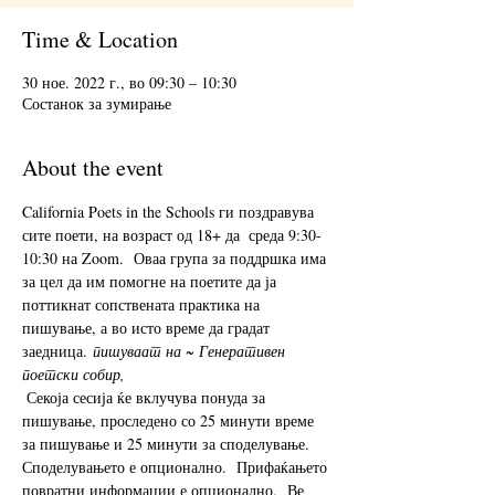
Time & Location
30 ное. 2022 г., во 09:30 – 10:30
Состанок за зумирање
About the event
California Poets in the Schools ги поздравува 
сите поети, на возраст од 18+ да 
 среда 9:30-
10:30 на Zoom.  Оваа група за поддршка има 
за цел да им помогне на поетите да ја 
поттикнат сопствената практика на 
пишување, а во исто време да градат 
заедница. 
пишуваат на ~ Генеративен 
поетски собир,
 Секоја сесија ќе вклучува понуда за 
пишување, проследено со 25 минути време 
за пишување и 25 минути за споделување.  
Споделувањето е опционално.  Прифаќањето 
повратни информации е опционално.  Ве 