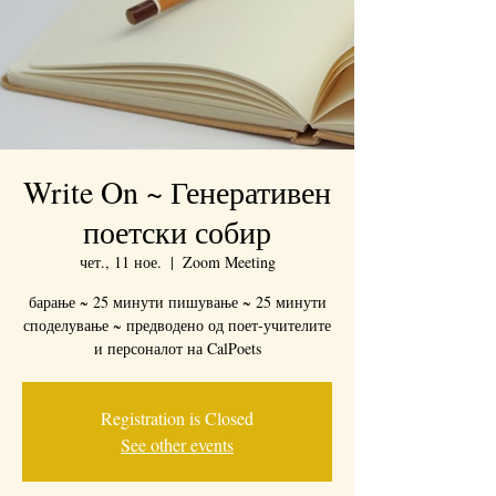
Write On ~ Генеративен
поетски собир
чет., 11 ное.
  |  
Zoom Meeting
барање ~ 25 минути пишување ~ 25 минути
споделување ~ предводено од поет-учителите
и персоналот на CalPoets
Registration is Closed
See other events