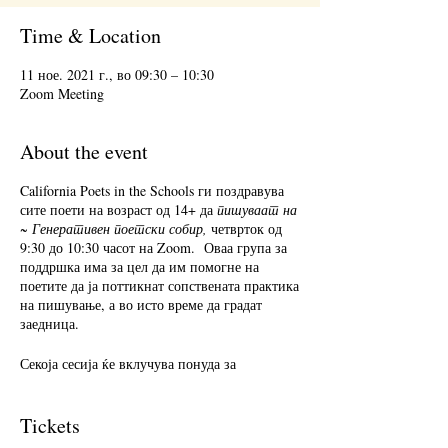
Time & Location
11 ное. 2021 г., во 09:30 – 10:30
Zoom Meeting
About the event
California Poets in the Schools ги поздравува
сите поети на возраст од 14+ да
пишуваат на
~ Генеративен поетски собир,
четврток од
9:30 до 10:30 часот на Zoom. Оваа група за
поддршка има за цел да им помогне на
поетите да ја поттикнат сопствената практика
на пишување, а во исто време да градат
заедница.
Секоја сесија ќе вклучува понуда за
пишување, проследено со 25 минути време за
пишување и 25 минути за споделување.
Споделувањето е опционално. Прифаќањето
Tickets
повратни информации е опционално. Ве