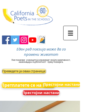
Еден ред поезија може да го
промени животот
Ние помагаме
учениците ја изразуваат својата креативност,
имагинација и љубопитност
преку поезијата.
Преведете ја оваа страница:
Престојни настани
Претплатете се на Вести
Престојни настани