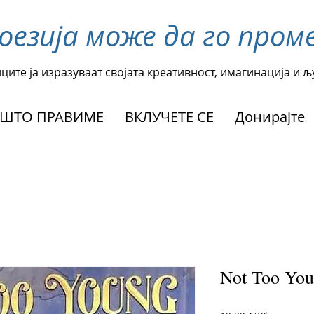
поезија може да го пр
ците ја изразуваат својата креативност, имагинација и 
ШТО ПРАВИМЕ
ВКЛУЧЕТЕ СЕ
Донирајте
Not Too You