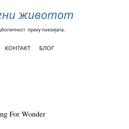
омени животот
љубопитност
преку поезијата.
КОНТАКТ
БЛОГ
ng For Wonder