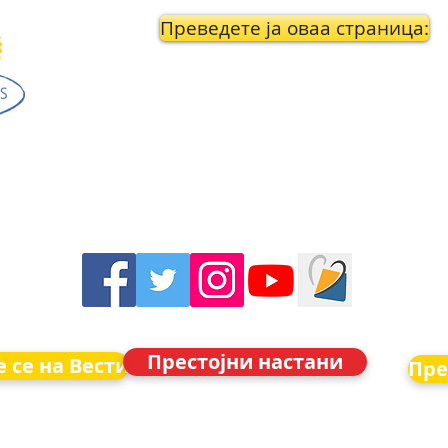
Преведете ја оваа страница:
Престојни настани
 се на Вести
Пре