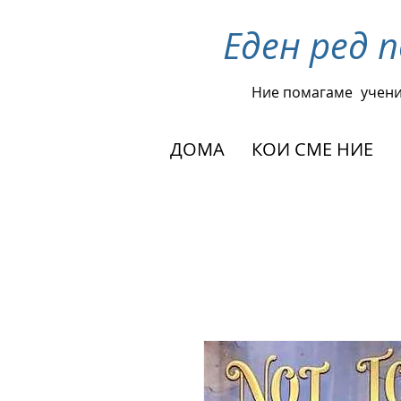
Еден ред 
Ние помагаме
учени
ДОМА
КОИ СМЕ НИЕ