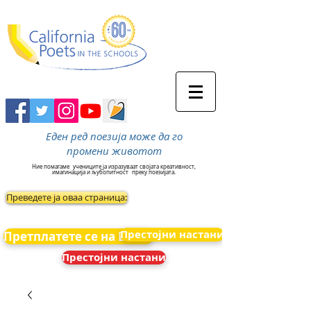
Еден ред поезија може да го
промени животот
Ние помагаме
учениците ја изразуваат својата креативност,
имагинација и љубопитност
преку поезијата.
Преведете ја оваа страница:
Престојни настани
Претплатете се на Вести
Престојни настани