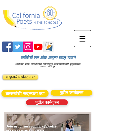
कवितेची एक ओळ आयुष्य बदलू शकते
आम्ही मदत करतो
विद्यार्थी त्यांची सर्जनशीलता, कल्पनाशक्ती आणि कुतूहल व्यक्त
करतात
कवितेतून.
या पृष्ठाचे भाषांतर करा:
पुढील कार्यक्रम
बातम्यांची सदस्यता घ्या
पुढील कार्यक्रम