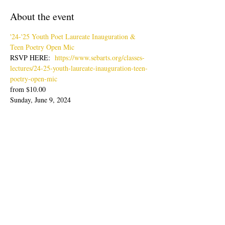
About the event
'24-'25 Youth Poet Laureate Inauguration & 
Teen Poetry Open Mic
RSVP HERE:  
https://www.sebarts.org/classes-
lectures/24-25-youth-laureate-inauguration-teen-
poetry-open-mic
from $10.00
Sunday, June 9, 2024
Doors: 4pm; Show: 4:30-6:30pm
Join us for an evening of poetry readings with 
our latest Youth Poet Laureate, Lisa Zheng & 
Ambassador, Sabine Wolpert followed by Teen 
Poetry Open Mic.
Show More
Share this event