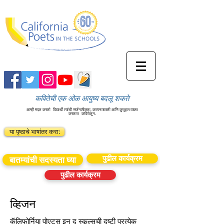
कवितेची एक ओळ आयुष्य बदलू शकते
आम्ही मदत करतो
विद्यार्थी त्यांची सर्जनशीलता, कल्पनाशक्ती आणि कुतूहल व्यक्त
करतात
कवितेतून.
या पृष्ठाचे भाषांतर करा:
पुढील कार्यक्रम
बातम्यांची सदस्यता घ्या
पुढील कार्यक्रम
व्हिजन
कॅलिफोर्निया पोएट्स इन द स्कूल्सची दृष्टी प्रत्येक