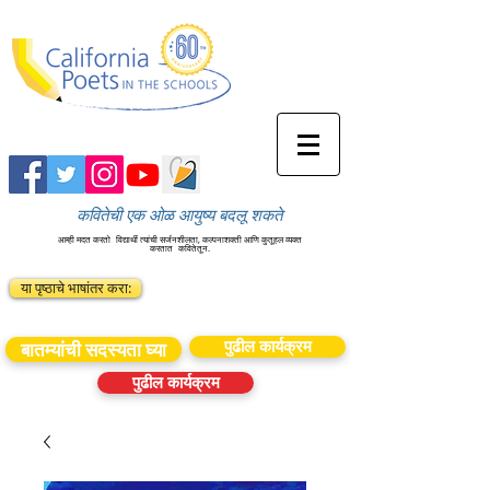
कवितेची एक ओळ आयुष्य बदलू शकते
आम्ही मदत करतो
विद्यार्थी त्यांची सर्जनशीलता, कल्पनाशक्ती आणि कुतूहल व्यक्त
करतात
कवितेतून.
या पृष्ठाचे भाषांतर करा:
पुढील कार्यक्रम
बातम्यांची सदस्यता घ्या
पुढील कार्यक्रम