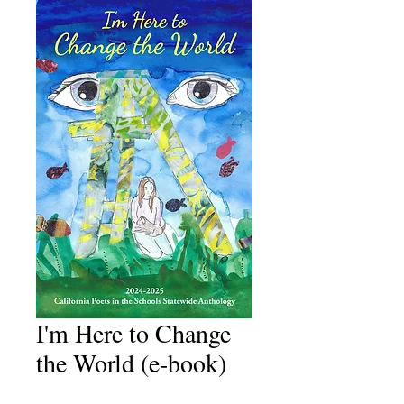
I'm Here to Change
the World (e-book)
Price
$४.९९