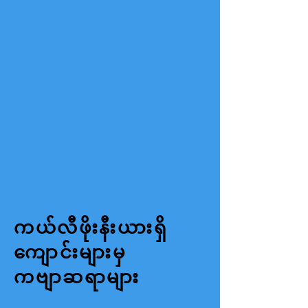
ကယ်လီဖိုးနီးယားရှိ
ကျောင်းများမှ
ကဗျာဆရာများ
info@cpits.org