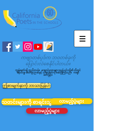
ကဗျာတစ်ပုဒ်က ဘဝတစ်ခုကို
ပြောင်းလဲစေနိုင်ပါတယ်။
ကျွန်တော်တို့ ကူညီတယ်။
ကျောင်းသားများသည် ၎င်းတို့၏ တီထွင်
ဖန်တီးမှု၊ စိတ်ကူးဉာဏ်နှင့် သိချင်စိတ်ကို ဖော်ပြကြသည်။
ကဗျာ
အားဖြင့်။
ဤစာမျက်နှာကို ဘာသာပြန်ပါ-
လာမည့်ပွဲများ
သတင်းများကို စာရင်းသွင်းပါ။
လာမည့်ပွဲများ