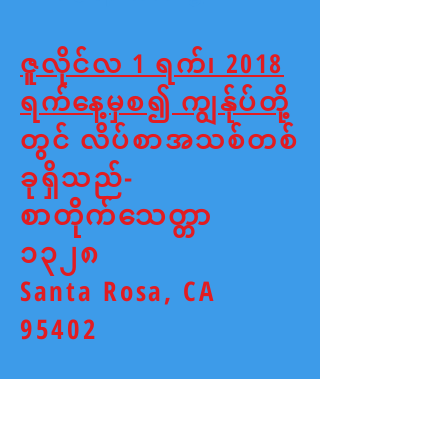
ဇူလိုင်လ 1 ရက်၊ 2018
ရက်နေ့မှစ၍ ကျွန်ုပ်တို့
တွင် လိပ်စာအသစ်တစ်
ခုရှိသည်-
စာတိုက်သေတ္တာ
၁၃၂၈
Santa Rosa, CA
95402
တူညီသောဖုန်းနံပါတ်
၄၁၅-၂၂၁-၄၂၀၁