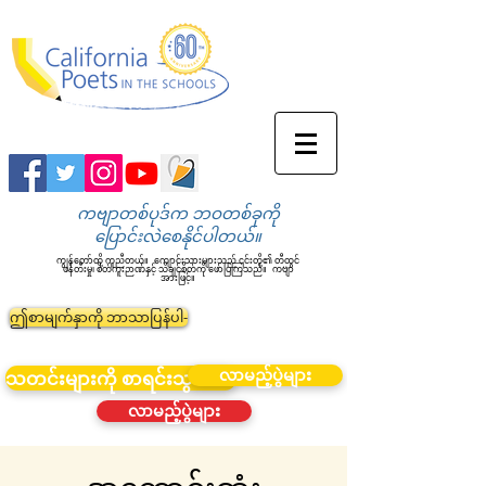
ကဗျာတစ်ပုဒ်က ဘဝတစ်ခုကို
ပြောင်းလဲစေနိုင်ပါတယ်။
ကျွန်တော်တို့ ကူညီတယ်။
ကျောင်းသားများသည် ၎င်းတို့၏ တီထွင်
ဖန်တီးမှု၊ စိတ်ကူးဉာဏ်နှင့် သိချင်စိတ်ကို ဖော်ပြကြသည်။
ကဗျာ
အားဖြင့်။
ဤစာမျက်နှာကို ဘာသာပြန်ပါ-
လာမည့်ပွဲများ
သတင်းများကို စာရင်းသွင်းပါ။
လာမည့်ပွဲများ