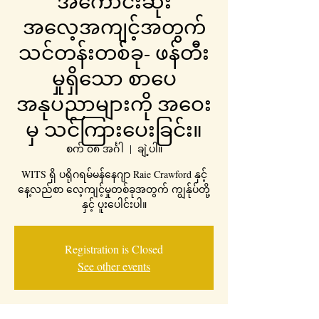
အကောင်းဆုံး
အလေ့အကျင့်အတွက်
သင်တန်းတစ်ခု- ဖန်တီး
မှုရှိသော စာပေ
အနုပညာများကို အဝေး
မှ သင်ကြားပေးခြင်း။
စက် ၀၈ အင်္ဂါ
  |  
ချဲ့ပါ။
WITS ရှိ ပရိုဂရမ်မန်နေဂျာ Raie Crawford နှင့်
နေ့လည်စာ လေ့ကျင့်မှုတစ်ခုအတွက် ကျွန်ုပ်တို့
နှင့် ပူးပေါင်းပါ။
Registration is Closed
See other events