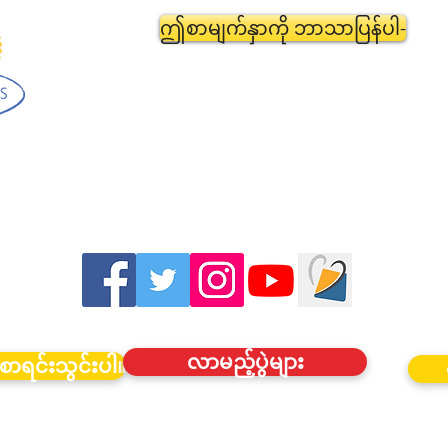
ဤစာမျက်နှာကို ဘာသာပြန်ပါ-
လာမည့်ပွဲများ
စာရင်းသွင်းပါ။