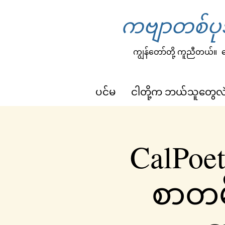
ကဗျာတစ်ပုဒ
ကျွန်တော်တို့ ကူညီတယ်။
က
ပင်မ
ငါတို့က ဘယ်သူတွေလ
CalPoet
စာတမ်