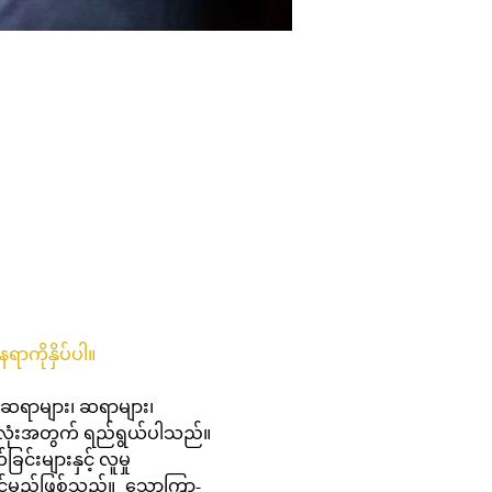
ာကိုနှိပ်ပါ။
းလုံးအတွက် ရည်ရွယ်ပါသည်။
်းများနှင့် လူမှု
င်မည်ဖြစ်သည်။  သောကြာ-