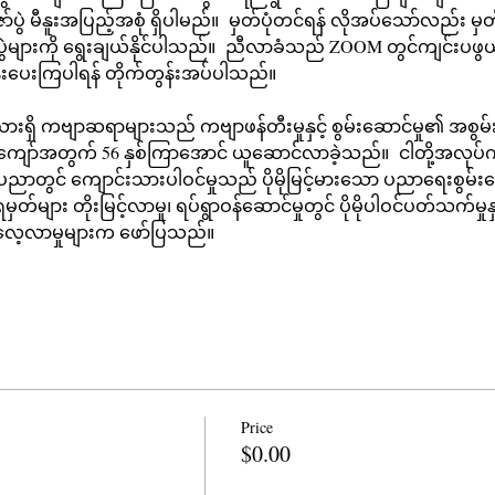
ဇော်ပွဲ မီနူးအပြည့်အစုံ ရှိပါမည်။  မှတ်ပုံတင်ရန် လိုအပ်သော်လည်း မှ
ပွဲများကို ရွေးချယ်နိုင်ပါသည်။  ညီလာခံသည် ZOOM တွင်ကျင်းပဖွ
်းပေးကြပါရန် တိုက်တွန်းအပ်ပါသည်။ 
ကျော်အတွက် 56 နှစ်ကြာအောင် ယူဆောင်လာခဲ့သည်။  ငါတို့အလု
တွင် ကျောင်းသားပါဝင်မှုသည် ပိုမိုမြင့်မားသော ပညာရေးစွမ်းဆောင
ျား တိုးမြင့်လာမှု၊ ရပ်ရွာဝန်ဆောင်မှုတွင် ပိုမိုပါဝင်ပတ်သက်မှုနှ
း လေ့လာမှုများက ဖော်ပြသည်။ 
Price
$0.00