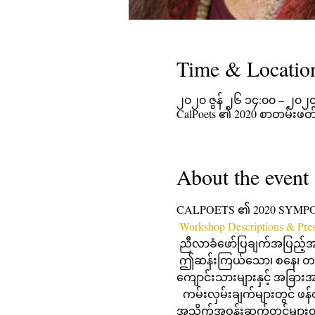
Time & Locatio
၂၀၂၀ ဇွန် ၂၆ ၁၄:၀၀ – ၂၀၂၀ 
CalPoets ၏ 2020 စာတမ်းဖတ်ပ
About the event
CALPOETS ၏ 2020 SYMPOSI
Workshop Descriptions & P
 ညီလာခံဖော်ပြချက်အပြည့်အ
 ဤဆန်းကြယ်သော၊ စနေ၊ တနင်္ဂနွေတွင် ကဗျာစာအုပ်စာတမ်းဖတ်ပွဲသည် ကဗျာဆရာများ၊ စာရေးဆရာများ၊ ဆရာများ၊ 
ကျောင်းသားများနှင့် အခြာ
  ကမ်းလှမ်းချက်များတွင် ဖန်တ
အသိုက်အဝန်းဆက်တင်များတွ