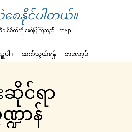
ဲစေနိုင်ပါတယ်။
 သိချင်စိတ်ကို ဖော်ပြကြသည်။
ကဗျာ
လှူပါ။
ဆက်သွယ်ရန်
ဘလော့ခ်
းဆိုင်ရာ
ဏ္ဍာန်