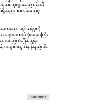
တ်ပုံတင်သူများသည် ၎င်းတို့
ယ်ရှိသည်။ စာတမ်းဖတ်ပွဲ
ပ်က အရင်ကထက် ပိုအရေးကြီး
်ရည်၊ စံချိန်စံညွှန်း
င့် ကျောင်းထွက်နှုန်းနည်းပါး
Sale ended