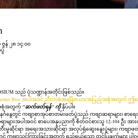
n
ဇွန် ၂၈ ၁၄:၀၀
ွဲ
UM သည် ပုံသဏ္ဍာန်အတိုင်းဖြစ်သည်။ 
resenter Bios အပါအဝင် ညီလာခံအချိန်ဇယားအပြည့်အစုံအတွက် ဤနေရ
စုံအတွက် 
"ဆက်ဖတ်ရန်" ကို
 နှိပ်ပါ။
းအရာများအပါအဝင် စာပေအနုပညာကို စိတ်ဝင်စားသူ 12-104 ဦး အာ
ီးမှုဆိုင်ရာ အရေးအသားဆိုင်ရာ အလုပ်ရုံဆွေးနွေးပွဲများ၊ ကဗျာဖတ်ခြင
င် ကဗျာသင်ကြားခြင်းအတွက် ရည်ရွယ်သော တင်ပြချက်များ ပါဝ