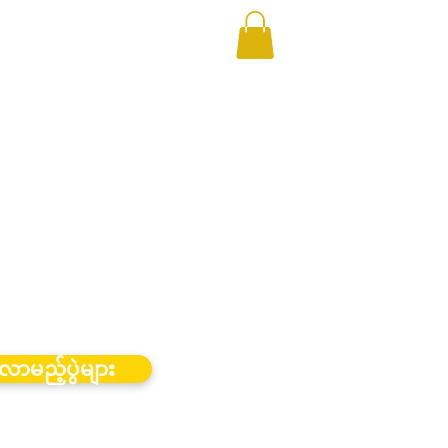
လာမည့်ပွဲများ