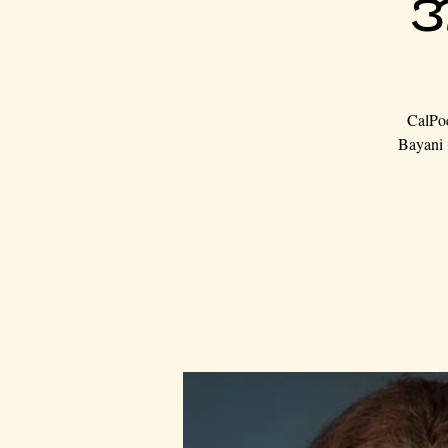
အ
CalPo
Bayani 