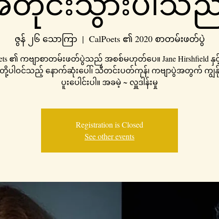
တိုင်းသွားပါသည
ဇွန် ၂၆ သောကြာ
  |  
CalPoets ၏ 2020 စာတမ်းဖတ်ပွဲ
ets ၏ ကဗျာစာတမ်းဖတ်ပွဲသည် အစစ်မဟုတ်ပေ။ Jane Hirshfield နှင့်
တို့ပါဝင်သည့် နောက်ဆုံးပေါ်၊ သီတင်းပတ်ကုန်၊ ကဗျာပွဲအတွက် ကျွန်ုပ်တ
ပူးပေါင်းပါ။ အခမဲ့ ~ လှူဒါန်းမှု
Registration is Closed
See other events