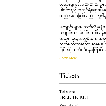
တနင်္ဂနွေ၊ ဇွန်လ 26-27-28 ပူ
ပါဝင်သည့် အလုပ်ရုံဆွေးနွေး
သည် အခမဲ့ဖြစ်သည်။  လှုဒါန
 ကျောင်းများမှ ကယ်လီဖိုးနီးယားရှိ ကဗျာဆရာများသည် ကဗျာဖန်တီးမှုနှင့် စွမ်းဆောင်မှု၏ အစွမ်းထက်သော မှော်ဆန်မှုကို 
ကျောင်းသားပေါင်း တစ်သန်း
တယ်။  လေ့လာမှုများက အနုပညာ
သတ်မှတ်ထားသော စာမေးပွဲရမှတ်မ
ခြင်းနှင့် ဆက်စပ်နေကြောင်
Show More
Tickets
Ticket type
FREE TICKET
More info