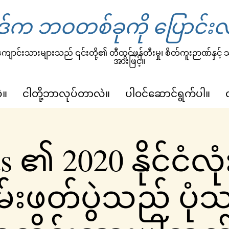
်က ဘဝတစ်ခုကို ပြောင်းလ
ျောင်းသားများသည် ၎င်းတို့၏ တီထွင်ဖန်တီးမှု၊ စိတ်ကူးဉာဏ်နှင့်
အားဖြင့်။
ဲ။
ငါတို့ဘာလုပ်တာလဲ။
ပါဝင်ဆောင်ရွက်ပါ။
s ၏ 2020 နိုင်ငံလုံ
းဖတ်ပွဲသည် ပုံသ