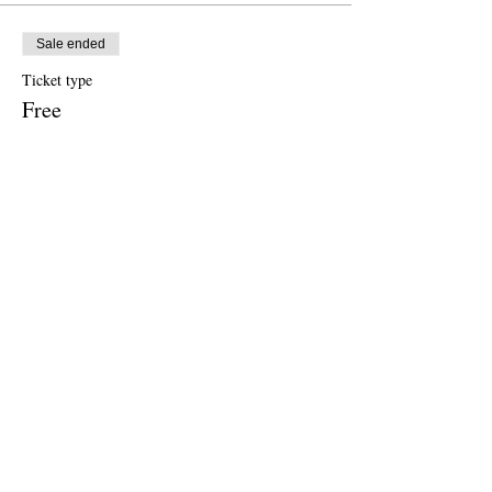
Sale ended
Ticket type
Free
Price
$0.00
Sale ended
Ticket type
Donation to CalPoets
Price
Pay what you want