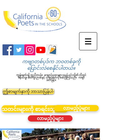
ကဗျာတစ်ပုဒ်က ဘဝတစ်ခုကို
ပြောင်းလဲစေနိုင်ပါတယ်။
ကျွန်တော်တို့ ကူညီတယ်။
ကျောင်းသားများသည် ၎င်းတို့၏ တီထွင်
ဖန်တီးမှု၊ စိတ်ကူးဉာဏ်နှင့် သိချင်စိတ်ကို ဖော်ပြကြသည်။
ကဗျာ
အားဖြင့်။
ဤစာမျက်နှာကို ဘာသာပြန်ပါ-
လာမည့်ပွဲများ
သတင်းများကို စာရင်းသွင်းပါ။
လာမည့်ပွဲများ