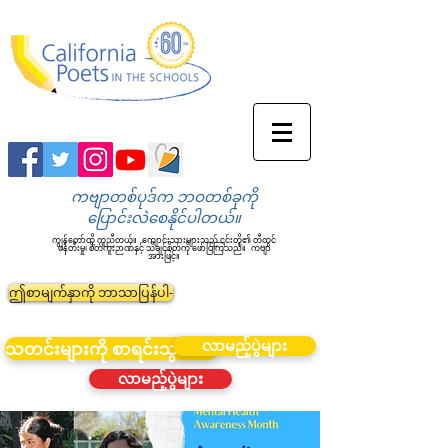
ကဗျာတစ်ပုဒ်က ဘဝတစ်ခုကို
ပြောင်းလဲစေနိုင်ပါတယ်။
ကျွန်တော်တို့ ကူညီတယ်။
ကျောင်းသားများသည် ၎င်းတို့၏ တီထွင်
ဖန်တီးမှု၊ စိတ်ကူးဉာဏ်နှင့် သိချင်စိတ်ကို ဖော်ပြကြသည်။
ကဗျာ
အားဖြင့်။
ဤစာမျက်နှာကို ဘာသာပြန်ပါ-
လာမည့်ပွဲများ
သတင်းများကို စာရင်းသွင်းပါ။
လာမည့်ပွဲများ