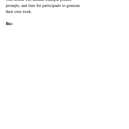
prompts, and time for participants to generate 
their own work. 
Bio: 
Angelina Leaños is a Ventura County Youth 
Poet Laureate emerita and a second-year MFA 
student at Fresno State. Additionally, she’s a 
member of California Poets in the Schools’ 
Board of Directors and a Poetry Out Loud 
coach. Angelina’s work has been published by 
Urban Word, Arkana, Fruitslice, and others.
10:45am - Zoya Ahmed - Awaken the Inner 
Self
Show More
Share this event