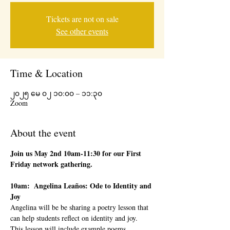
Tickets are not on sale
See other events
Time & Location
၂၀၂၅ မေ ၀၂ ၁၀:၀၀ – ၁၁:၃၀
Zoom
About the event
Join us May 2nd 10am-11:30 for our First 
Friday network gathering. 
10am:  Angelina Leaños: Ode to Identity and 
Joy
Angelina will be be sharing a poetry lesson that 
can help students reflect on identity and joy. 
This lesson will include example poems, 