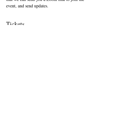
event, and send updates.  
Tickets
Sale ended
Ticket type
First Friday September 1, 2023
More info
Price
$0.00
Share this event