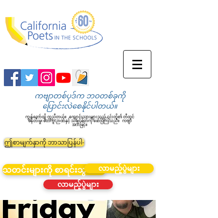
ကဗျာတစ်ပုဒ်က ဘဝတစ်ခုကို
ပြောင်းလဲစေနိုင်ပါတယ်။
ကျွန်တော်တို့ ကူညီတယ်။
ကျောင်းသားများသည် ၎င်းတို့၏ တီထွင်
ဖန်တီးမှု၊ စိတ်ကူးဉာဏ်နှင့် သိချင်စိတ်ကို ဖော်ပြကြသည်။
ကဗျာ
အားဖြင့်။
ဤစာမျက်နှာကို ဘာသာပြန်ပါ-
လာမည့်ပွဲများ
သတင်းများကို စာရင်းသွင်းပါ။
လာမည့်ပွဲများ