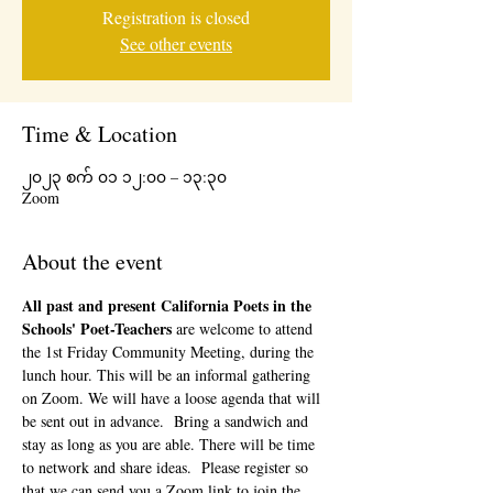
Registration is closed
See other events
Time & Location
၂၀၂၃ စက် ၀၁ ၁၂:၀၀ – ၁၃:၃၀
Zoom
About the event
All past and present California Poets in the 
Schools' Poet-Teachers 
are welcome to attend 
the 1st Friday Community Meeting, during the 
lunch hour. This will be an informal gathering 
on Zoom. We will have a loose agenda that will 
be sent out in advance.  Bring a sandwich and 
stay as long as you are able. There will be time 
to network and share ideas.  Please register so 
that we can send you a Zoom link to join the 