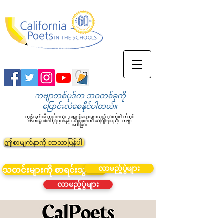
ကဗျာတစ်ပုဒ်က ဘဝတစ်ခုကို
ပြောင်းလဲစေနိုင်ပါတယ်။
ကျွန်တော်တို့ ကူညီတယ်။
ကျောင်းသားများသည် ၎င်းတို့၏ တီထွင်
ဖန်တီးမှု၊ စိတ်ကူးဉာဏ်နှင့် သိချင်စိတ်ကို ဖော်ပြကြသည်။
ကဗျာ
အားဖြင့်။
ဤစာမျက်နှာကို ဘာသာပြန်ပါ-
လာမည့်ပွဲများ
သတင်းများကို စာရင်းသွင်းပါ။
လာမည့်ပွဲများ