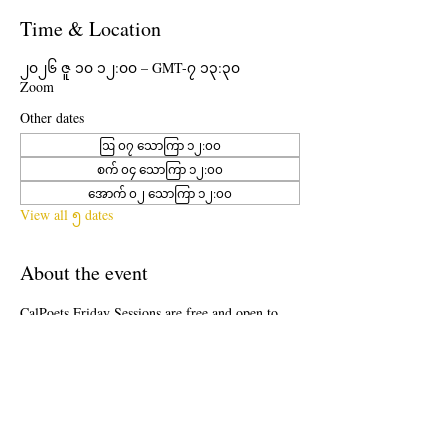
Time & Location
၂၀၂၆ ဇူ ၁၀ ၁၂:၀၀ – GMT-၇ ၁၃:၃၀
Zoom
Other dates
ဩ ၀၇ သောကြာ ၁၂:၀၀
စက် ၀၄ သောကြာ ၁၂:၀၀
အောက် ၀၂ သောကြာ ၁၂:၀၀
View all ၅ dates
About the event
CalPoets Friday Sessions are free and open to 
the public. Once a month an experienced Poet 
Teacher will lead attendees in a creative writing 
workshop on Zoom. Participants will receive a 
digital copy of the lesson plan given after 
completion of the workshop.