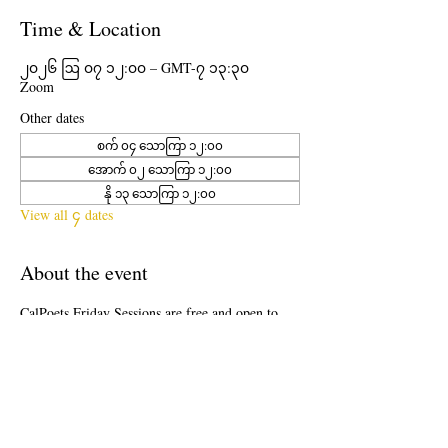
Time & Location
၂၀၂၆ ဩ ၀၇ ၁၂:၀၀ – GMT-၇ ၁၃:၃၀
Zoom
Other dates
စက် ၀၄ သောကြာ ၁၂:၀၀
အောက် ၀၂ သောကြာ ၁၂:၀၀
နို ၁၃ သောကြာ ၁၂:၀၀
View all ၄ dates
About the event
CalPoets Friday Sessions are free and open to 
the public. Once a month an experienced Poet 
Teacher will lead attendees in a creative writing 
workshop on Zoom. Participants will receive a 
digital copy of the lesson plan given after 
completion of the workshop.