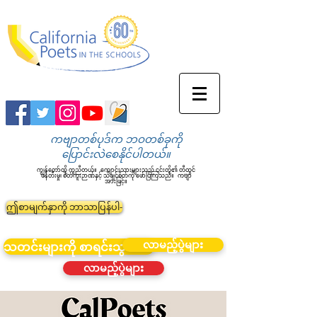
ကဗျာတစ်ပုဒ်က ဘဝတစ်ခုကို
ပြောင်းလဲစေနိုင်ပါတယ်။
ကျွန်တော်တို့ ကူညီတယ်။
ကျောင်းသားများသည် ၎င်းတို့၏ တီထွင်
ဖန်တီးမှု၊ စိတ်ကူးဉာဏ်နှင့် သိချင်စိတ်ကို ဖော်ပြကြသည်။
ကဗျာ
အားဖြင့်။
ဤစာမျက်နှာကို ဘာသာပြန်ပါ-
လာမည့်ပွဲများ
သတင်းများကို စာရင်းသွင်းပါ။
လာမည့်ပွဲများ