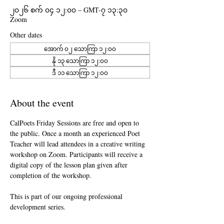
၂၀၂၆ စက် ၀၄ ၁၂:၀၀ – GMT-၇ ၁၃:၃၀
Zoom
Other dates
အောက် ၀၂ သောကြာ ၁၂:၀၀
နို ၁၃ သောကြာ ၁၂:၀၀
ဒီ ၁၁ သောကြာ ၁၂:၀၀
About the event
CalPoets Friday Sessions are free and open to 
the public. Once a month an experienced Poet 
Teacher will lead attendees in a creative writing 
workshop on Zoom. Participants will receive a 
digital copy of the lesson plan given after 
completion of the workshop.
This is part of our ongoing professional 
development series.