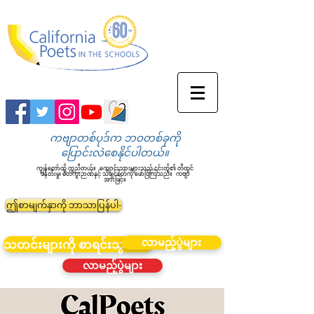
ကဗျာတစ်ပုဒ်က ဘဝတစ်ခုကို
ပြောင်းလဲစေနိုင်ပါတယ်။
ကျွန်တော်တို့ ကူညီတယ်။
ကျောင်းသားများသည် ၎င်းတို့၏ တီထွင်
ဖန်တီးမှု၊ စိတ်ကူးဉာဏ်နှင့် သိချင်စိတ်ကို ဖော်ပြကြသည်။
ကဗျာ
အားဖြင့်။
ဤစာမျက်နှာကို ဘာသာပြန်ပါ-
လာမည့်ပွဲများ
သတင်းများကို စာရင်းသွင်းပါ။
လာမည့်ပွဲများ