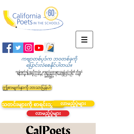
ကဗျာတစ်ပုဒ်က ဘဝတစ်ခုကို
ပြောင်းလဲစေနိုင်ပါတယ်။
ကျွန်တော်တို့ ကူညီတယ်။
ကျောင်းသားများသည် ၎င်းတို့၏ တီထွင်
ဖန်တီးမှု၊ စိတ်ကူးဉာဏ်နှင့် သိချင်စိတ်ကို ဖော်ပြကြသည်။
ကဗျာ
အားဖြင့်။
ဤစာမျက်နှာကို ဘာသာပြန်ပါ-
လာမည့်ပွဲများ
သတင်းများကို စာရင်းသွင်းပါ။
လာမည့်ပွဲများ