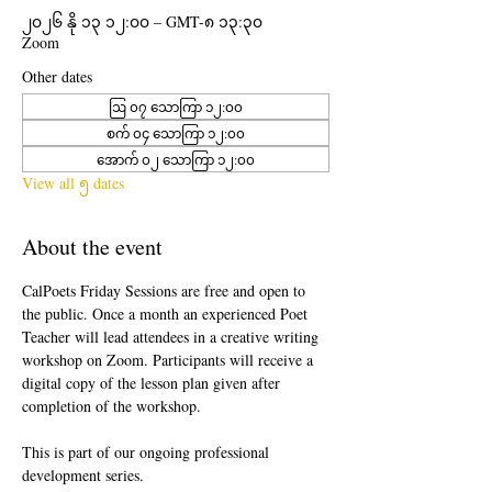
၂၀၂၆ နို ၁၃ ၁၂:၀၀ – GMT-၈ ၁၃:၃၀
Zoom
Other dates
ဩ ၀၇ သောကြာ ၁၂:၀၀
စက် ၀၄ သောကြာ ၁၂:၀၀
အောက် ၀၂ သောကြာ ၁၂:၀၀
View all ၅ dates
About the event
CalPoets Friday Sessions are free and open to 
the public. Once a month an experienced Poet 
Teacher will lead attendees in a creative writing 
workshop on Zoom. Participants will receive a 
digital copy of the lesson plan given after 
completion of the workshop.
This is part of our ongoing professional 
development series.