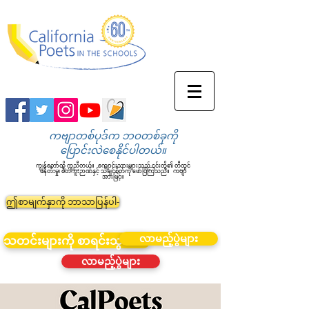
ကဗျာတစ်ပုဒ်က ဘဝတစ်ခုကို
ပြောင်းလဲစေနိုင်ပါတယ်။
ကျွန်တော်တို့ ကူညီတယ်။
ကျောင်းသားများသည် ၎င်းတို့၏ တီထွင်
ဖန်တီးမှု၊ စိတ်ကူးဉာဏ်နှင့် သိချင်စိတ်ကို ဖော်ပြကြသည်။
ကဗျာ
အားဖြင့်။
ဤစာမျက်နှာကို ဘာသာပြန်ပါ-
လာမည့်ပွဲများ
သတင်းများကို စာရင်းသွင်းပါ။
လာမည့်ပွဲများ