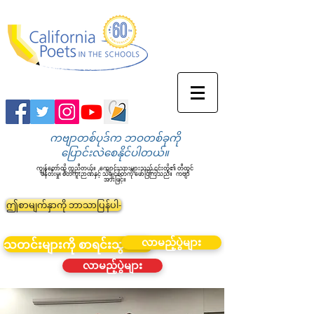
ကဗျာတစ်ပုဒ်က ဘဝတစ်ခုကို
ပြောင်းလဲစေနိုင်ပါတယ်။
ကျွန်တော်တို့ ကူညီတယ်။
ကျောင်းသားများသည် ၎င်းတို့၏ တီထွင်
ဖန်တီးမှု၊ စိတ်ကူးဉာဏ်နှင့် သိချင်စိတ်ကို ဖော်ပြကြသည်။
ကဗျာ
အားဖြင့်။
ဤစာမျက်နှာကို ဘာသာပြန်ပါ-
လာမည့်ပွဲများ
သတင်းများကို စာရင်းသွင်းပါ။
လာမည့်ပွဲများ