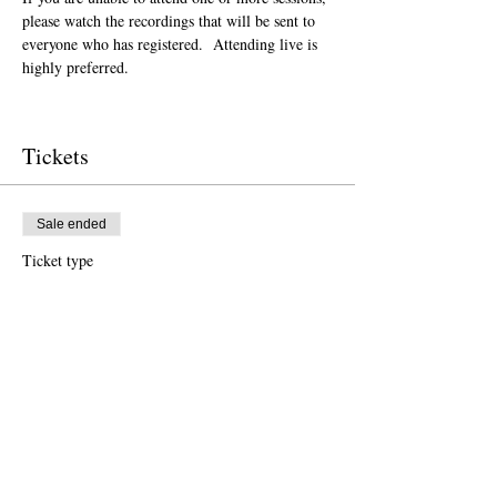
please watch the recordings that will be sent to 
everyone who has registered.  Attending live is 
highly preferred.  
Tickets
Sale ended
Ticket type
Donation to CalPoets
Price
Pay what you want
Sale ended
Ticket type