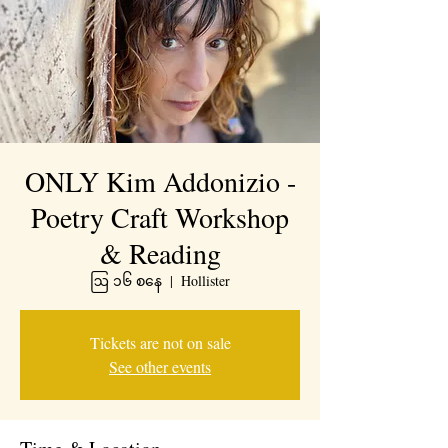
ONLY Kim Addonizio -
Poetry Craft Workshop
& Reading
ဩ ၁၆ စနေ
  |  
Hollister
Tickets are not on sale
See other events