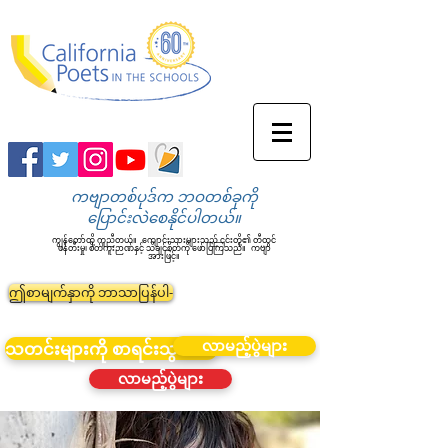
ကဗျာတစ်ပုဒ်က ဘဝတစ်ခုကို
ပြောင်းလဲစေနိုင်ပါတယ်။
ကျွန်တော်တို့ ကူညီတယ်။
ကျောင်းသားများသည် ၎င်းတို့၏ တီထွင်
ဖန်တီးမှု၊ စိတ်ကူးဉာဏ်နှင့် သိချင်စိတ်ကို ဖော်ပြကြသည်။
ကဗျာ
အားဖြင့်။
ဤစာမျက်နှာကို ဘာသာပြန်ပါ-
လာမည့်ပွဲများ
သတင်းများကို စာရင်းသွင်းပါ။
လာမည့်ပွဲများ