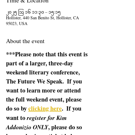
Time & Location
၂၀၂၅ ဩ ၁၆ ၁၁:၃၀ – ၁၅:၁၅
Hollister, 440 San Benito St, Hollister, CA
95023, USA
About the event
***Please note that this event is 
part of a larger, three-day 
weekend literary conference, 
The Future We Speak.  If you 
want to learn more or attend 
the full weekend event, please 
do so by 
clicking here
.  If you 
want to 
register for Kim 
Addonizio ONLY
, please do so 