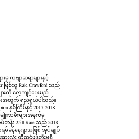
ားမှ ကဗျာဆရာများနှင့် 
r ဖြစ်သူ Raie Crawford သည် 
ျားကို လေ့ကျင့်ပေးမည်
များအတွက် ရည်ရွယ်ပါသည်။
ျိုးသမီးများအနက်မှ
ပ်တန်း 25 ။ Raie သည် 2018 
ရမ်မန်နေဂျာအဖြစ် အုပ်ချုပ်
းလုံး တီထွင်ဖန်တီးမှုရှိ