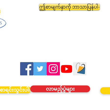
ဤစာမျက်နှာကို ဘာသာပြန်ပါ-
လာမည့်ပွဲများ
စာရင်းသွင်းပါ။