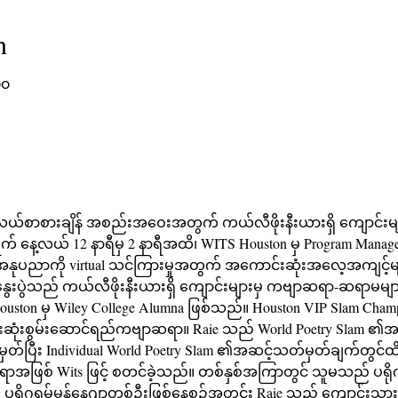
n
၀၀
့ နေ့လယ်စာစားချိန် အစည်းအဝေးအတွက် ကယ်လီဖိုးနီးယားရှိ ကျောင်းမျ
က် နေ့လယ် 12 နာရီမှ 2 နာရီအထိ၊ WITS Houston မှ Program Manage
ေအနုပညာကို virtual သင်ကြားမှုအတွက် အကောင်းဆုံးအလေ့အကျင့်မ
ွေးပွဲသည် ကယ်လီဖိုးနီးယားရှိ ကျောင်းများမှ ကဗျာဆရာ-ဆရာမ
ဆုံးစွမ်းဆောင်ရည်ကဗျာဆရာ။ Raie သည် World Poetry Slam ၏အမ
တ်ပြီး Individual World Poetry Slam ၏အဆင့်သတ်မှတ်ချက်တွင်ထိ
ဆရာအဖြစ် Wits ဖြင့် စတင်ခဲ့သည်။ တစ်နှစ်အကြာတွင် သူမသည် ပရိုဂ
်။ ပရိုဂရမ်မန်နေဂျာတစ်ဦးဖြစ်နေစဉ်အတွင်း Raie သည် ကျောင်းသားအာ