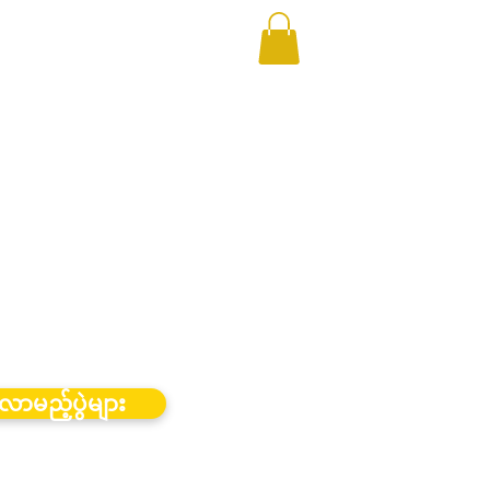
လာမည့်ပွဲများ