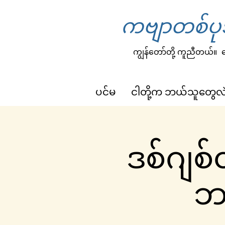
ကဗျာတစ်ပုဒ
ကျွန်တော်တို့ ကူညီတယ်။
က
ပင်မ
ငါတို့က ဘယ်သူတွေလ
ဒစ်ဂျစ
ဘက