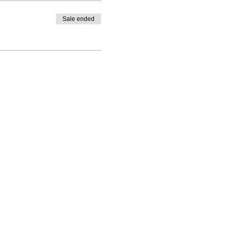
Sale ended
ိုက်သေတ္တာ 1328၊ Santa Rosa, CA 95402