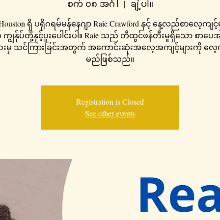
စက် ၀၈ အင်္ဂါ
  |  
ချဲ့ပါ။
ouston ရှိ ပရိုဂရမ်မန်နေဂျာ Raie Crawford နှင့် နေ့လည်စာလေ့ကျင့်မ
ျွန်ုပ်တို့နှင့်ပူးပေါင်းပါ။ Raie သည် တီထွင်ဖန်တီးမှုရှိသော စာ
ေးမှ သင်ကြားခြင်းအတွက် အကောင်းဆုံးအလေ့အကျင့်များကို လေ့က
မည်ဖြစ်သည်။
Registration is Closed
See other events