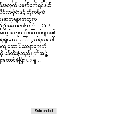
ရန်အတွက် ပရော်ဖက်ရှင်နယ်
းအဝိုင်းနှင့် တိုက်ရိုက်
စာရေးဆရာများအတွက် 
ို ဦးဆောင်ပါသည်။   2018 
းအတွင်း လူမည်းကောင်များ၏ 
က်မှုရှိသော ဆက်သွယ်မှုအပေါ် 
ိ စနစ်ကျသောပြဿနာများကို 
ို ဖန်တီးခဲ့သည်။ ဤအဖွဲ့
ထောင်ခဲ့ပြီး US ရှ…
Sale ended