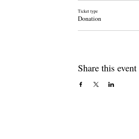
Ticket type
Donation
Share this event
မူပိုင်ခွင့် 2018
ကယ်လီဖိုးနီးယားရှိ ကျောင်းများမှ 
၅၀၁ (ဂ) (၃) အကျိုးအမြတ်မယူ