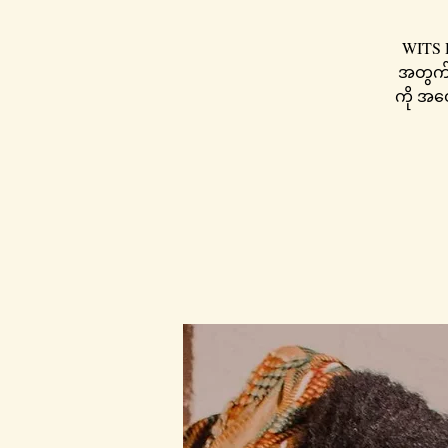
WITS H
အတွက် က
ကို အဝ