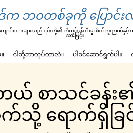
်က ဘဝတစ်ခုကို ပြောင်းလ
ျောင်းသားများသည် ၎င်းတို့၏ တီထွင်ဖန်တီးမှု၊ စိတ်ကူးဉာဏ်နှင့်
အားဖြင့်။
ဲ။
ငါတို့ဘာလုပ်တာလဲ။
ပါဝင်ဆောင်ရွက်ပါ။
်တယ် စာသင်ခန်း
်သို့ ရောက်ရှိခြင