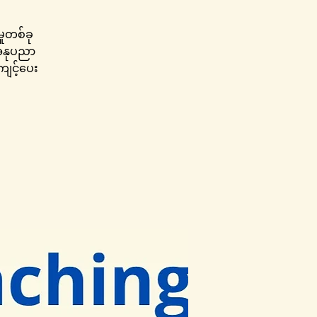
ှုတစ်ခု
ပေအနုပညာ
ျင့်ပေး