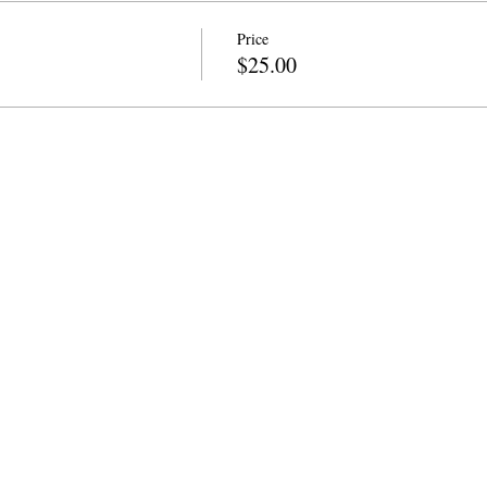
Price
$25.00
ကဗျာဆရာများ
info@cpits.org
| ဖုန်း 415.221.4201 |
စာတ