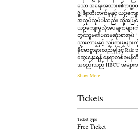
သော အရေးအသား၏ကဏ္ဍတိုင်းတွင
ဖွံ့ဖြိုးတိုးတက်မှုနှင့် ယဉ်က
အလုပ်လုပ်ပါသည်။ ထို့အပြင်
ယဉ်ကျေးမှုလိုအပ်ချက်များက
တွင်သူမ၏ပထမဆုံးစာအုပ် "I
သွားလာမှုနှင့် လှုပ်ရှားမှုမ
ခိုင်မာစွာနားလည်မှုဖြင့် Ra
ဆွေးနွေးရန် နေရာတစ်ခုဖန်တီ
အစည်းသည် HBCU အများအပြားတွ
Show More
Tickets
Ticket type
Free Ticket