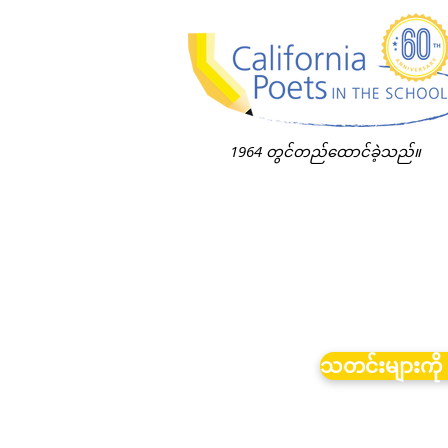
1964 တွင်တည်ထောင်ခဲ့သည်။
သတင်းများကို 