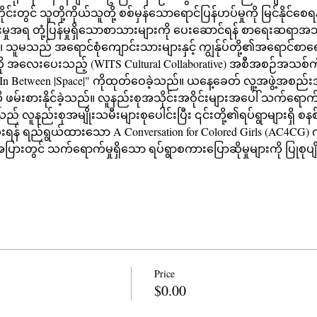
် သူတို့ကိုယ်သူတို့ စစ်မှန်သောရောင်ပြန်ဟပ်မှုကို မြင်နိုင်စေ
ျေးမှုအရ တုံ့ပြန်မှုရှိသောစာသားများကို ပေးဆောင်ရန် စာရေးဆရာအသိုင်
၊ သူမသည် အရောင်စုံကျောင်းသားများနှင့် ကျွန်ုပ်တို့၏အရောင်
ို အလေးပေးသည့် (WITS Cultural Collaborative) အစီအစဉ်အသစ်က
n Between |Space|" ကိုထုတ်ဝေခဲ့သည်။ ယနေ့ခေတ် လူ့အဖွဲ့အစည်
ျားကို ဖမ်းစားနိုင်ခဲ့သည်။ လူနည်းစုအသိုင်းအဝိုင်းများအပေါ် သက်ရော
ie သည် လူနည်းစုအမျိုးသမီးများစုပေါင်းပြီး ၎င်းတို့၏ရပ်ရွာများရှ
းရန် ရည်ရွယ်ထားသော A Conversation for Colored Girls (AC4CG) က
င် သက်ရောက်မှုရှိသော ရပ်ရွာစကားပြောဆိုမှုများကို ပြုစုပျိုး
Price
$0.00