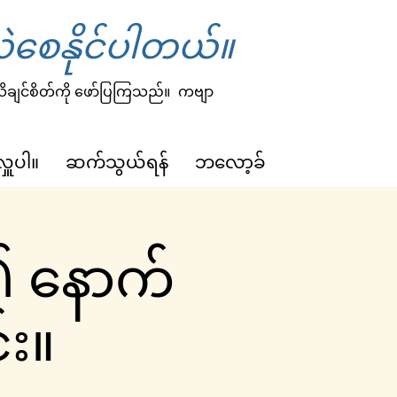
ဲစေနိုင်ပါတယ်။
 သိချင်စိတ်ကို ဖော်ပြကြသည်။
ကဗျာ
လှူပါ။
ဆက်သွယ်ရန်
ဘလော့ခ်
၏ နောက်
်း။