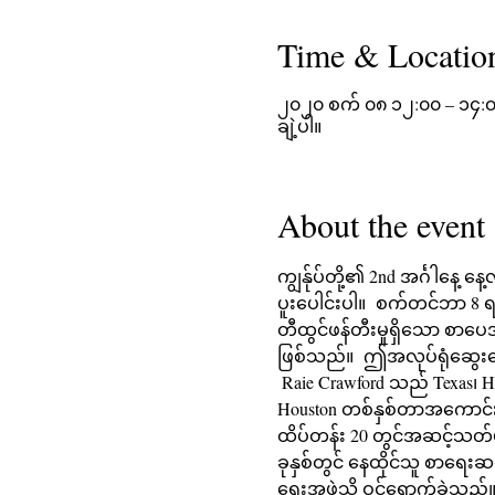
Time & Locatio
၂၀၂၀ စက် ၀၈ ၁၂:၀၀ – ၁၄:
ချဲ့ပါ။
About the event
ကျွန်ုပ်တို့၏ 2nd အင်္ဂါနေ
ပူးပေါင်းပါ။  စက်တင်ဘာ 8 ရ
တီထွင်ဖန်တီးမှုရှိသော စာပ
ဖြစ်သည်။  ဤအလုပ်ရုံဆွေးန
 Raie Crawford သည် Texas၊ Houston မှ Wiley College Alumna ဖြစ်သည်။ Houston VIP Slam Champion နှစ်ကြိမ်နှင့် 2017-2018 
Houston တစ်နှစ်တာအကောင်း
ထိပ်တန်း 20 တွင်အဆင့်သတ်မှ
ခုနှစ်တွင် နေထိုင်သူ စာရေး
ရေးအဖွဲ့သို့ ဝင်ရောက်ခဲ့သည