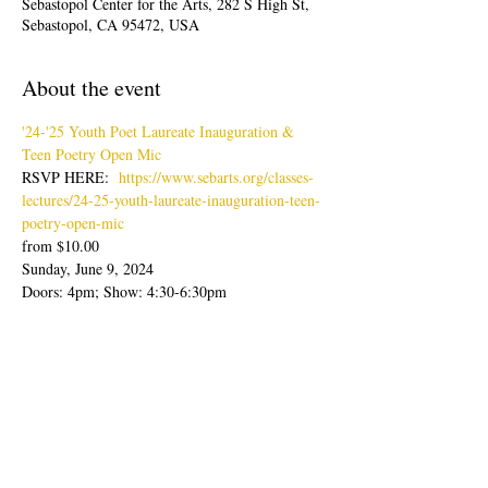
Sebastopol Center for the Arts, 282 S High St,
Sebastopol, CA 95472, USA
About the event
'24-'25 Youth Poet Laureate Inauguration & 
Teen Poetry Open Mic
RSVP HERE:  
https://www.sebarts.org/classes-
lectures/24-25-youth-laureate-inauguration-teen-
poetry-open-mic
from $10.00
Sunday, June 9, 2024
Doors: 4pm; Show: 4:30-6:30pm
Join us for an evening of poetry readings with 
our latest Youth Poet Laureate, Lisa Zheng & 
Ambassador, Sabine Wolpert followed by Teen 
Poetry Open Mic.
Show More