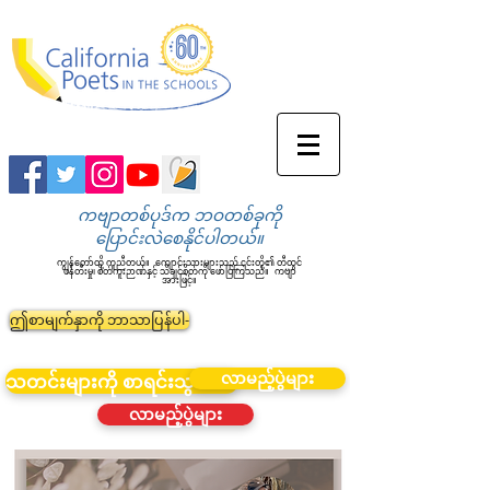
ကဗျာတစ်ပုဒ်က ဘဝတစ်ခုကို
ပြောင်းလဲစေနိုင်ပါတယ်။
ကျွန်တော်တို့ ကူညီတယ်။
ကျောင်းသားများသည် ၎င်းတို့၏ တီထွင်
ဖန်တီးမှု၊ စိတ်ကူးဉာဏ်နှင့် သိချင်စိတ်ကို ဖော်ပြကြသည်။
ကဗျာ
အားဖြင့်။
ဤစာမျက်နှာကို ဘာသာပြန်ပါ-
လာမည့်ပွဲများ
သတင်းများကို စာရင်းသွင်းပါ။
လာမည့်ပွဲများ