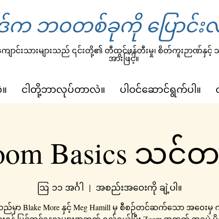
်က ဘဝတစ်ခုကို ပြောင်းလ
ျောင်းသားများသည် ၎င်းတို့၏ တီထွင်ဖန်တီးမှု၊ စိတ်ကူးဉာဏ်နှင့်
အားဖြင့်။
ဲ။
ငါတို့ဘာလုပ်တာလဲ။
ပါဝင်ဆောင်ရွက်ပါ။
oom Basics သင်တန
ဩ ၁၁ အင်္ဂါ
  |  
အစည်းအဝေးကို ချဲ့ပါ။
မှာ Blake More နှင့် Meg Hamill မှ စီစဉ်တင်ဆက်သော အဝေးမှ
းရန် ပြင်ဆင်နေသူများအတွက် ရည်ရွယ်ပြီး Zoom အတွက် အခမဲ့ 