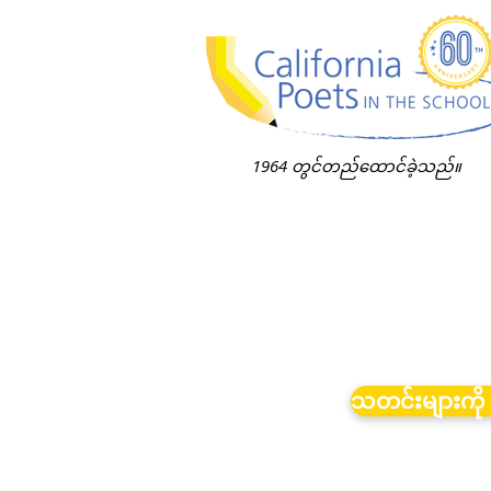
1964 တွင်တည်ထောင်ခဲ့သည်။
သတင်းများကို 