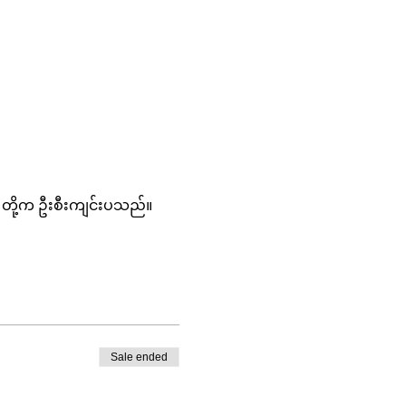
ts) တို့က ဦးစီးကျင်းပသည်။
Sale ended