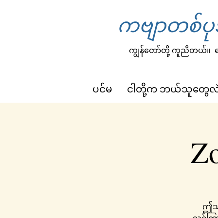
ကဗျာတစ်ပုဒ
ကျွန်တော်တို့ ကူညီတယ်။
က
ပင်မ
ငါတို့က ဘယ်သူတွေလ
Z
ဤသည်
သင်ကြာ