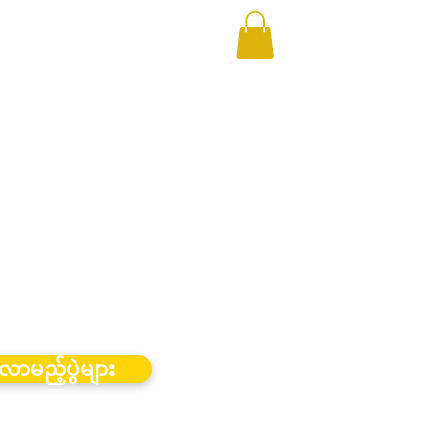
လာမည့်ပွဲများ