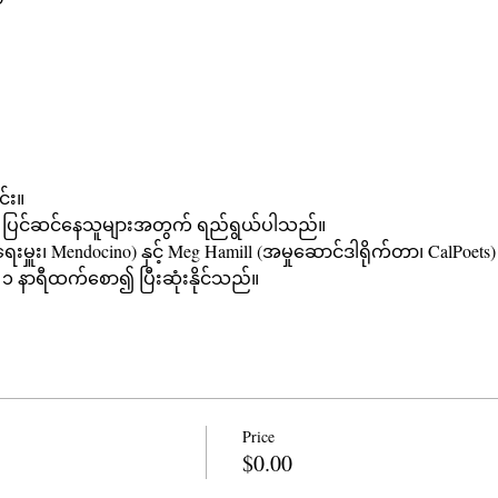
်း။
် ပြင်ဆင်နေသူများအတွက် ရည်ရွယ်ပါသည်။
းရေးမှူး၊ Mendocino) နှင့် Meg Hamill (အမှုဆောင်ဒါရိုက်တာ၊ CalPoe
နာရီထက်စော၍ ပြီးဆုံးနိုင်သည်။
Price
$0.00