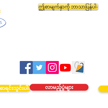
ဤစာမျက်နှာကို ဘာသာပြန်ပါ-
လာမည့်ပွဲများ
စာရင်းသွင်းပါ။