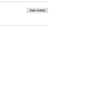
Sale ended
ိုက်သေတ္တာ 1328၊ Santa Rosa, CA 95402