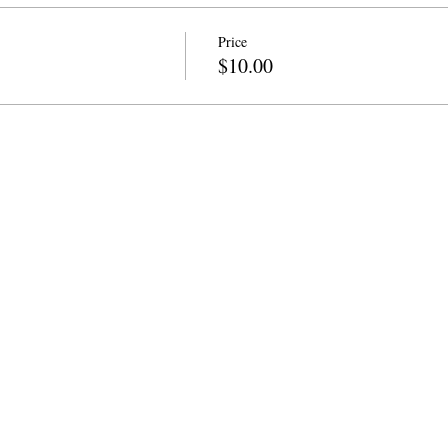
Price
$10.00
ကဗျာဆရာများ
info@cpits.org
| ဖုန်း 415.221.4201 |
စာတ