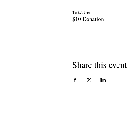
Ticket type
$10 Donation
Share this event
မူပိုင်ခွင့် 2018
ကယ်လီဖိုးနီးယားရှိ ကျောင်းများမှ 
၅၀၁ (ဂ) (၃) အကျိုးအမြတ်မယူ