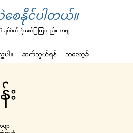
ဲစေနိုင်ပါတယ်။
 သိချင်စိတ်ကို ဖော်ပြကြသည်။
ကဗျာ
လှူပါ။
ဆက်သွယ်ရန်
ဘလော့ခ်
်း
 ကဗျာ
မိတ်ဆက်