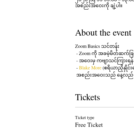
အစည်းအဝေးကို ချဲ့ပါ။
About the event
Zoom Basics သင်တန်း
 - Zoom ကို အခမဲ့မိတ်ဆက်ခြင
 - အဝေးမှ ကဗျာသင်ကြားရန
 - 
Blake More
 (ဧရိယာညှိနှိုင်
 အစည်းအဝေးသည် နေ့လည် ၁ 
Tickets
Ticket type
Free Ticket