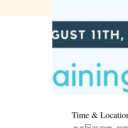
Time & Locatio
၂၀၂၀ ဩ ၁၁ ၁၁:၀၀ – ၁၃:၀