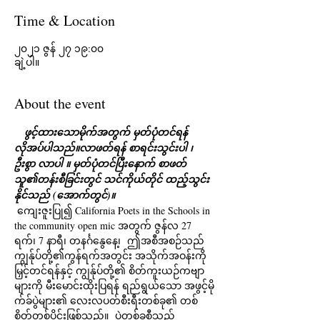
Time & Location
၂၀၂၁ ဇွန် ၂၇ ၁၉:၀၀
ချဲ့ပါ။
About the event
ဖွင့်ထားသောမိုက်အတွက် မှတ်ပုံတင်ရန် 
လိုအပ်ပါသည်။
လာဖတ်ရန် စာရင်းသွင်းပါ ၊ 
ဦးစွာ လာပါ ။ မှတ်ပုံတင်ပြီးနောက် စာဖတ်
သူ၏တန်းစီခြင်းတွင် သင်ကိုယ်တိုင် ထည့်သွင်း
နိုင်သည် (အောက်တွင်)။
 ကျေးဇူးပြု၍ California Poets in the Schools in 
the community open mic အတွက် ဇွန်လ 27 
ရက်၊ 7 နာရီ၊ တနင်္ဂနွေနေ့၊  ဤအစီအစဉ်သည် 
ကျွန်ုပ်တို့၏ကွန်ရက်အတွင်း အသိုက်အဝန်းကို 
မြှင့်တင်ရန်နှင့် ကျွန်ုပ်တို့၏ စိတ်ကူးယဉ်ကဗျာ
များကို မီးမောင်းထိုးပြရန် ရည်ရွယ်သော အဖွင့်မို
က်ခ်ပွဲများ၏ လေးလပတ်စီးရီးတစ်ခု၏ တစ်
စိတ်တစ်ပိုင်းဖြစ်သည်။  ပွဲတစ်ခုစီသည် 