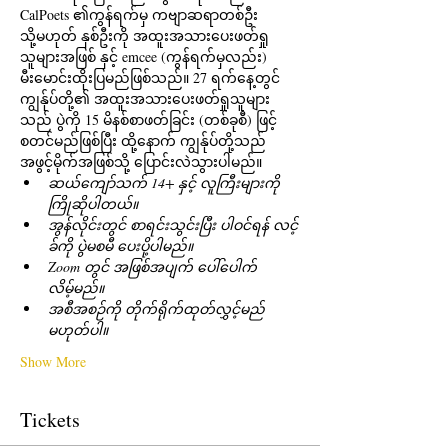
CalPoets ၏ကွန်ရက်မှ ကဗျာဆရာတစ်ဦး 
သို့မဟုတ် နှစ်ဦးကို အထူးအသားပေးဖတ်ရှု
သူများအဖြစ် နှင့် emcee (ကွန်ရက်မှလည်း) 
မီးမောင်းထိုးပြမည်ဖြစ်သည်။ 27 ရက်နေ့တွင် 
ကျွန်ုပ်တို့၏ အထူးအသားပေးဖတ်ရှုသူများ
သည် ပွဲကို 15 မိနစ်စာဖတ်ခြင်း (တစ်ခုစီ) ဖြင့် 
စတင်မည်ဖြစ်ပြီး ထို့နောက် ကျွန်ုပ်တို့သည် 
အဖွင့်မိုက်အဖြစ်သို့ ပြောင်းလဲသွားပါမည်။ 
ဆယ်ကျော်သက် 14+ နှင့် လူကြီးများကို 
ကြိုဆိုပါတယ်။
အွန်လိုင်းတွင် စာရင်းသွင်းပြီး ပါဝင်ရန် လင့်
ခ်ကို ပွဲမစမီ ပေးပို့ပါမည်။
Zoom တွင် အဖြစ်အပျက် ပေါ်ပေါက်
လိမ့်မည်။
အစီအစဉ်ကို တိုက်ရိုက်ထုတ်လွှင့်မည်
မဟုတ်ပါ။
Show More
Tickets