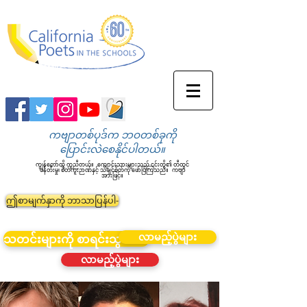
ကဗျာတစ်ပုဒ်က ဘဝတစ်ခုကို
ပြောင်းလဲစေနိုင်ပါတယ်။
ကျွန်တော်တို့ ကူညီတယ်။
ကျောင်းသားများသည် ၎င်းတို့၏ တီထွင်
ဖန်တီးမှု၊ စိတ်ကူးဉာဏ်နှင့် သိချင်စိတ်ကို ဖော်ပြကြသည်။
ကဗျာ
အားဖြင့်။
ဤစာမျက်နှာကို ဘာသာပြန်ပါ-
လာမည့်ပွဲများ
သတင်းများကို စာရင်းသွင်းပါ။
လာမည့်ပွဲများ