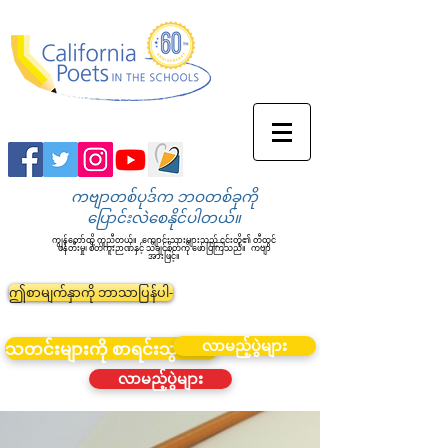
ကဗျာတစ်ပုဒ်က ဘဝတစ်ခုကို
ပြောင်းလဲစေနိုင်ပါတယ်။
ကျွန်တော်တို့ ကူညီတယ်။
ကျောင်းသားများသည် ၎င်းတို့၏ တီထွင်
ဖန်တီးမှု၊ စိတ်ကူးဉာဏ်နှင့် သိချင်စိတ်ကို ဖော်ပြကြသည်။
ကဗျာ
အားဖြင့်။
ဤစာမျက်နှာကို ဘာသာပြန်ပါ-
လာမည့်ပွဲများ
သတင်းများကို စာရင်းသွင်းပါ။
လာမည့်ပွဲများ