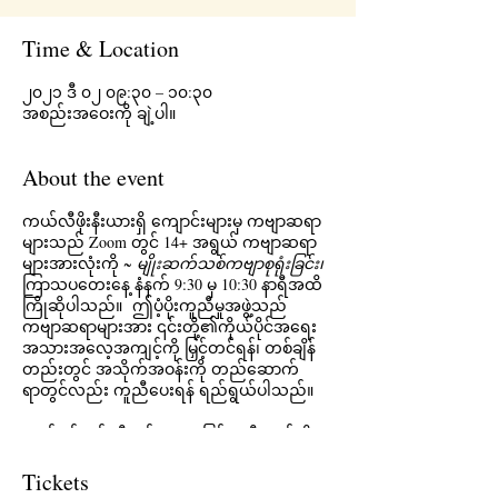
Time & Location
၂၀၂၁ ဒီ ၀၂ ၀၉:၃၀ – ၁၀:၃၀
အစည်းအဝေးကို ချဲ့ပါ။
About the event
ကယ်လီဖိုးနီးယားရှိ ကျောင်းများမှ ကဗျာဆရာ
များသည် Zoom တွင် 14+ အရွယ် ကဗျာဆရာ
များအားလုံးကို
~ မျိုးဆက်သစ်ကဗျာစုရုံးခြင်း၊
ကြာသပတေးနေ့ နံနက် 9:30 မှ 10:30 နာရီအထိ
ကြိုဆိုပါသည်။ ဤပံ့ပိုးကူညီမှုအဖွဲ့သည်
ကဗျာဆရာများအား ၎င်းတို့၏ကိုယ်ပိုင်အရေး
အသားအလေ့အကျင့်ကို မြှင့်တင်ရန်၊ တစ်ချိန်
တည်းတွင် အသိုက်အဝန်းကို တည်ဆောက်
ရာတွင်လည်း ကူညီပေးရန် ရည်ရွယ်ပါသည်။
ဆက်ရှင်တစ်ခုစီတွင် စာရေးခြင်းအစီအစဥ်ကို
ကမ်းလှမ်းခြင်း၊ ထို့နောက်တွင် ရေးသားချိန် ၂၅
မိနစ်နှင့် မျှဝေမှု ၂၅ မိနစ်တို့ ပါဝင်မည်ဖြစ်သည်။
Tickets
မျှဝေခြင်းမှာ စိတ်ကြိုက်ရွေးချယ်နိုင်သည်။