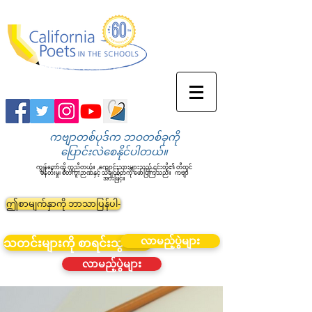
ကဗျာတစ်ပုဒ်က ဘဝတစ်ခုကို
ပြောင်းလဲစေနိုင်ပါတယ်။
ကျွန်တော်တို့ ကူညီတယ်။
ကျောင်းသားများသည် ၎င်းတို့၏ တီထွင်
ဖန်တီးမှု၊ စိတ်ကူးဉာဏ်နှင့် သိချင်စိတ်ကို ဖော်ပြကြသည်။
ကဗျာ
အားဖြင့်။
ဤစာမျက်နှာကို ဘာသာပြန်ပါ-
လာမည့်ပွဲများ
သတင်းများကို စာရင်းသွင်းပါ။
လာမည့်ပွဲများ