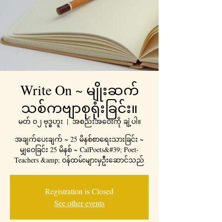
Write On ~ မျိုးဆက်
သစ်ကဗျာစုရုံးခြင်း။
မတ် ၀၂ ဗုဒ္ဓဟူး
  |  
အစည်းအဝေးကို ချဲ့ပါ။
အချက်ပေးချက် ~ 25 မိနစ်စာရေးသားခြင်း ~
မျှဝေခြင်း 25 မိနစ် ~ CalPoets&#39; Poet-
Teachers &amp; ဝန်ထမ်းများမှဦးဆောင်သည်
Registration is Closed
See other events