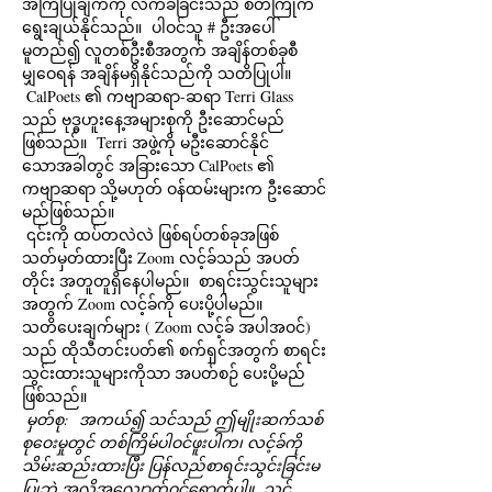
အကြံပြုချက်ကို လက်ခံခြင်းသည် စိတ်ကြိုက်
ရွေးချယ်နိုင်သည်။  ပါဝင်သူ # ဦးအပေါ်
မူတည်၍ လူတစ်ဦးစီအတွက် အချိန်တစ်ခုစီ
မျှဝေရန် အချိန်မရှိနိုင်သည်ကို သတိပြုပါ။ 
 CalPoets ၏ ကဗျာဆရာ-ဆရာ Terri Glass 
သည် ဗုဒ္ဓဟူးနေ့အများစုကို ဦးဆောင်မည်
ဖြစ်သည်။  Terri အဖွဲ့ကို မဦးဆောင်နိုင်
သောအခါတွင် အခြားသော CalPoets ၏ 
ကဗျာဆရာ သို့မဟုတ် ဝန်ထမ်းများက ဦးဆောင်
မည်ဖြစ်သည်။
 ၎င်းကို ထပ်တလဲလဲ ဖြစ်ရပ်တစ်ခုအဖြစ် 
သတ်မှတ်ထားပြီး Zoom လင့်ခ်သည် အပတ်
တိုင်း အတူတူရှိနေပါမည်။  စာရင်းသွင်းသူများ
အတွက် Zoom လင့်ခ်ကို ပေးပို့ပါမည်။  
သတိပေးချက်များ ( Zoom လင့်ခ် အပါအဝင်) 
သည် ထိုသီတင်းပတ်၏ စက်ရှင်အတွက် စာရင်း
သွင်းထားသူများကိုသာ အပတ်စဉ် ပေးပို့မည်
ဖြစ်သည်။ 
မှတ်စု:
အကယ်၍ သင်သည် ဤမျိုးဆက်သစ်
စုဝေးမှုတွင် တစ်ကြိမ်ပါဝင်ဖူးပါက၊ လင့်ခ်ကို 
သိမ်းဆည်းထားပြီး ပြန်လည်စာရင်းသွင်းခြင်းမ
ပြုဘဲ အလိုအလျောက်ဝင်ရောက်ပါ။
သင်