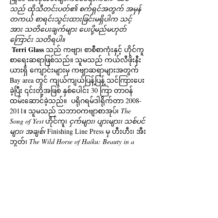
သည် ထိုသီတင်းပတ်၏ စက်ရှင်အတွက် အမှန်
တကယ် စာရင်းသွင်းထားခြင်းမရှိပါက သင့်
အား သတိပေးချက်များ ပေးပို့မည်မဟုတ်
ကြောင်း သတိရပါ။
Terri Glass
 သည် ကဗျာ၊ စာစီစာကုံးနှင့် ဟိုင်ကူ
စာရေးဆရာဖြစ်သည်။ သူမသည် ကယ်လီဖိုးနီး
ယားရှိ ကျောင်းများမှ ကဗျာဆရာများအတွက် 
Bay area တွင် ကျယ်ကျယ်ပြန့်ပြန့် သင်ကြားပေး
ခဲ့ပြီး ၎င်းတို့အဖြစ် နှစ်ပေါင်း 30 ကြာ တာဝန်
ထမ်းဆောင်ခဲ့သည်။  ပရိုဂရမ်ဒါရိုက်တာ 2008-
2011။ သူမသည် သဘာဝကဗျာစာအုပ်၊ 
The 
Song of Yes၊
 ဟိုင်ကူ၊ 
ငှက်များ၊ ပျားများ၊ သစ်ပင်
များ၊ အချစ်၊
 Finishing Line Press မှ ဟီးဟီး၊ အီး
ဘွတ်၊ 
The Wild Horse of Haiku: Beauty in a 
ပြောင်းလဲခြင်းပုံစ…
Show More
Tickets