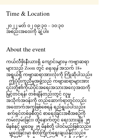
Time & Location
၂၀၂၂ မတ် ၀၂ ၀၉:၃၀ – ၁၀:၃၀
အစည်းအဝေးကို ချဲ့ပါ။
About the event
ကယ်လီဖိုးနီးယားရှိ ကျောင်းများမှ ကဗျာဆရာ
များသည် Zoom တွင် 
ရေးရန်
 အသက် 18+ 
အရွယ်ရှိ ကဗျာဆရာအားလုံးကို ကြိုဆိုပါသည်။
  ဤပံ့ပိုးကူညီမှုအဖွဲ့သည် ကဗျာဆရာများအား 
၎င်းတို့၏ကိုယ်ပိုင်အရေးအသားအလေ့အထကို 
မြှင့်တင်ရန်၊ တစ်ချိန်တည်းတွင် လူမှု
အသိုက်အဝန်းကို တည်ဆောက်ရာတွင်လည်း 
အထောက်အကူဖြစ်စေရန် ရည်ရွယ်ပါသည်။ 
 စက်ရှင်တစ်ခုစီတွင် စာရေးခြင်းအစီအစဥ်ကို 
ကမ်းလှမ်းခြင်း၊ ထို့နောက်တွင် ရေးသားချိန် ၂၅ 
မိနစ်နှင့် မျှဝေမှု ၂၅ မိနစ်တို့ ပါဝင်မည်ဖြစ်သည်။
  မျှဝေခြင်းမှာ စိတ်ကြိုက်ရွေးချယ်နိုင်သည်။  