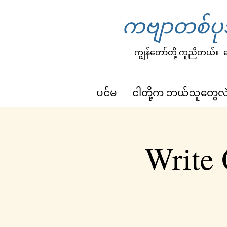
ကဗျာတစ်ပုဒ
ကျွန်တော်တို့ ကူညီတယ်။
က
ပင်မ
ငါတို့က ဘယ်သူတွေလ
Write