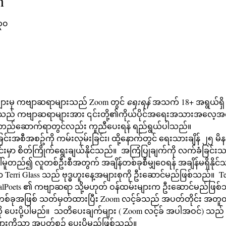
n
၃၀
းများမှ ကဗျာဆရာများသည် Zoom တွင် 
ရေးရန်
 အသက် 18+ အရွယ်ရှိ 
ဲ့သည် ကဗျာဆရာများအား ၎င်းတို့၏ကိုယ်ပိုင်အရေးအသားအလေ့အကျင့်က
 တည်ဆောက်ရာတွင်လည်း ကူညီပေးရန် ရည်ရွယ်ပါသည်။ 
်းမှာ စိတ်ကြိုက်ရွေးချယ်နိုင်သည်။  အကြံပြုချက်ကို လက်ခံခြင်းသ
ါ်မူတည်၍ လူတစ်ဦးစီအတွက် အချိန်တစ်ခုစီမျှဝေရန် အချိန်မရှိနိုင
Poets ၏ ကဗျာဆရာ သို့မဟုတ် ဝန်ထမ်းများက ဦးဆောင်မည်ဖြစ်
ု ပေးပို့ပါမည်။  သတိပေးချက်များ ( Zoom လင့်ခ် အပါအဝင်) သည်
ားကိုသာ အပတ်စဉ် ပေးပို့မည်ဖြစ်သည်။ 