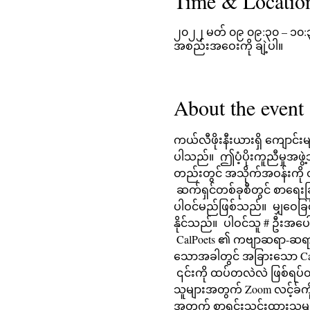
Time & Locatio
၂၀၂၂ မတ် ၀၉ ၀၉:၃၀ – ၁၀:
အစည်းအဝေးကို ချဲ့ပါ။
About the event
ကယ်လီဖိုးနီးယားရှိ ကျောင်
ပါသည်။  ဤပံ့ပိုးကူညီမှုအဖွ
တည်းတွင် အသိုက်အဝန်းကို
 ဆက်ရှင်တစ်ခုစီတွင် စာရေးခြင်းအစီအစဥ်ကို ကမ်းလှမ်းခြင်း၊ ထို့နောက်တွင် ရေးသားချိန် ၂၅ မိနစ်နှင့် မျှဝေမှု ၂၅ မိနစ်တို့ 
ပါဝင်မည်ဖြစ်သည်။  မျှဝေခြင
နိုင်သည်။  ပါဝင်သူ # ဦးအပေ
 CalPoets ၏ ကဗျာဆရာ-ဆရာ Terri Glass သည် ဗုဒ္ဓဟူးနေ့အများစုကို ဦးဆောင်မည်ဖြစ်သည်။  Terri အဖွဲ့ကို မဦးဆောင်နိုင်
သောအခါတွင် အခြားသော Cal
 ၎င်းကို ထပ်တလဲလဲ ဖြစ်ရပ်တစ်ခုအဖြစ် သတ်မှတ်ထားပြီး Zoom လင့်ခ်သည် အပတ်တိုင်း အတူတူရှိနေပါမည်။  စာရင်းသွင်း
သူများအတွက် Zoom လင့်ခ်ကိ
အတွက် စာရင်းသွင်းထားသူမျ