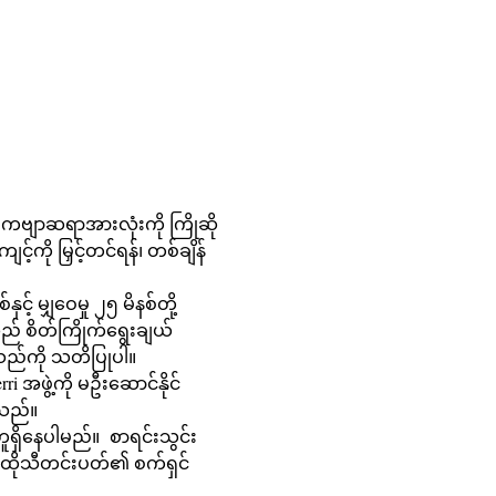
ကဗျာဆရာအားလုံးကို ကြိုဆို
ို မြှင့်တင်ရန်၊ တစ်ချိန်
ည် စိတ်ကြိုက်ရွေးချယ်
်သည်ကို သတိပြုပါ။ 
သည်။
 ထိုသီတင်းပတ်၏ စက်ရှင်