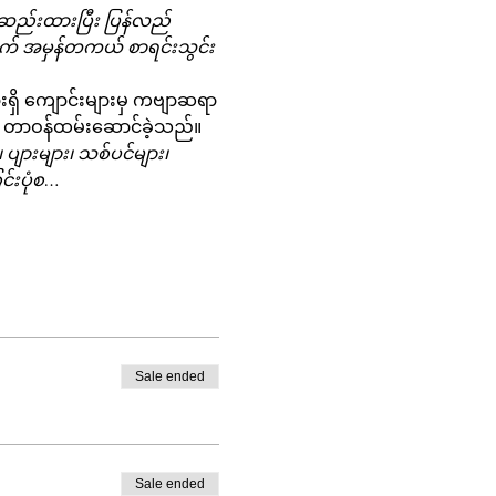
းဆည်းထားပြီး ပြန်လည်
် အမှန်တကယ် စာရင်းသွင်း
းရှိ ကျောင်းများမှ ကဗျာဆရာ
ကြာ တာဝန်ထမ်းဆောင်ခဲ့သည်။  
၊ ပျားများ၊ သစ်ပင်များ၊ 
င်းပုံစ…
Sale ended
Sale ended