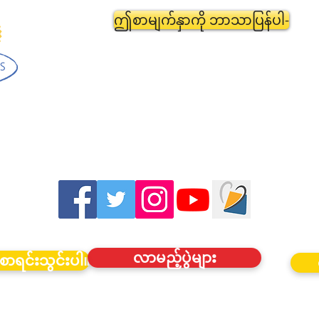
ဤစာမျက်နှာကို ဘာသာပြန်ပါ-
လာမည့်ပွဲများ
စာရင်းသွင်းပါ။