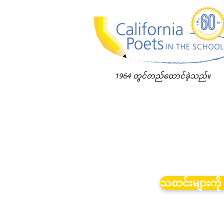
1964 တွင်တည်ထောင်ခဲ့သည်။
သတင်းများကို 