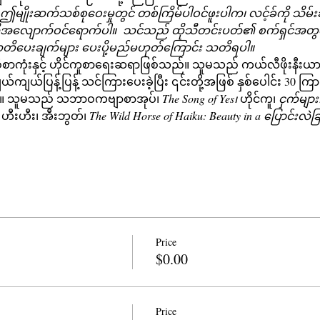
ုးဆက်သစ်စုဝေးမှုတွင် တစ်ကြိမ်ပါဝင်ဖူးပါက၊ လင့်ခ်ကို သိမ်
လိုအလျောက်ဝင်ရောက်ပါ။
သင်သည် ထိုသီတင်းပတ်၏ စက်ရှင်အတွက
သတိပေးချက်များ ပေးပို့မည်မဟုတ်ကြောင်း သတိရပါ။
စာကုံးနှင့် ဟိုင်ကူစာရေးဆရာဖြစ်သည်။ သူမသည် ကယ်လီဖိုးနီးယာ
်ကျယ်ပြန့်ပြန့် သင်ကြားပေးခဲ့ပြီး ၎င်းတို့အဖြစ် နှစ်ပေါင်း 30 
011။ သူမသည် သဘာဝကဗျာစာအုပ်၊ 
The Song of Yes၊
 ဟိုင်ကူ၊ 
ငှက်များ
မှ ဟီးဟီး၊ အီးဘွတ်၊ 
The Wild Horse of Haiku: Beauty in a ပြောင်းလဲခြ
Price
$0.00
Price