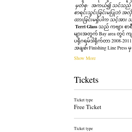
မှတ်စု:
အကယ်၍ သင်သည် ဤမျိ
စာရင်းသွင်းခြင်းမပြုဘဲ အ
ထားခြင်းမရှိပါက သင့်အား 
Terri Glass
 သည် ကဗျာ၊ စာစီ
များအတွက် Bay area တွင် ကျယ
ပရိုဂရမ်ဒါရိုက်တာ 2008-2
အချစ်၊
 Finishing Line Press 
Show More
Tickets
Ticket type
Free Ticket
Ticket type