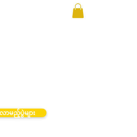
လာမည့်ပွဲများ