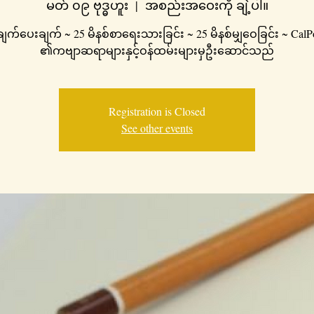
မတ် ၀၉ ဗုဒ္ဓဟူး
  |  
အစည်းအဝေးကို ချဲ့ပါ။
က်ပေးချက် ~ 25 မိနစ်စာရေးသားခြင်း ~ 25 မိနစ်မျှဝေခြင်း ~ CalP
၏ကဗျာဆရာများနှင့်ဝန်ထမ်းများမှဦးဆောင်သည်
Registration is Closed
See other events