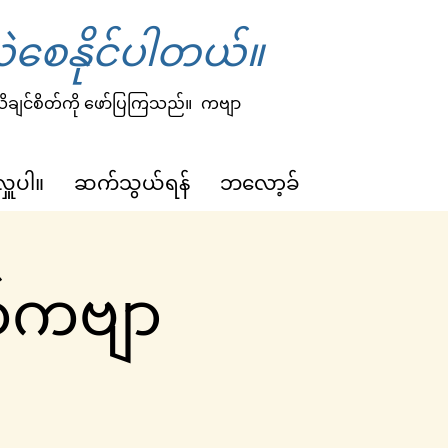
ဲစေနိုင်ပါတယ်။
 သိချင်စိတ်ကို ဖော်ပြကြသည်။
ကဗျာ
လှူပါ။
ဆက်သွယ်ရန်
ဘလော့ခ်
စ်ကဗျာ