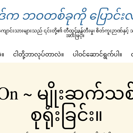
်က ဘဝတစ်ခုကို ပြောင်းလ
ျောင်းသားများသည် ၎င်းတို့၏ တီထွင်ဖန်တီးမှု၊ စိတ်ကူးဉာဏ်နှင့်
အားဖြင့်။
ဲ။
ငါတို့ဘာလုပ်တာလဲ။
ပါဝင်ဆောင်ရွက်ပါ။
 On ~ မျိုးဆက်သ
စုရုံးခြင်း။