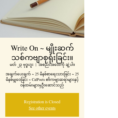
Write On ~ မျိုးဆက်
သစ်ကဗျာစုရုံးခြင်း။
မတ် ၂၃ ဗုဒ္ဓဟူး
  |  
အစည်းအဝေးကို ချဲ့ပါ။
အချက်ပေးချက် ~ 25 မိနစ်စာရေးသားခြင်း ~ 25
မိနစ်မျှဝေခြင်း ~ CalPoets ၏ကဗျာဆရာများနှင့်
ဝန်ထမ်းများမှဦးဆောင်သည်
Registration is Closed
See other events