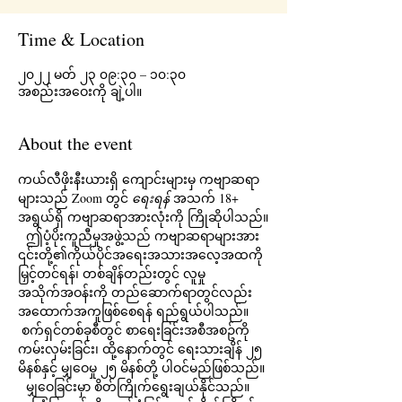
Time & Location
၂၀၂၂ မတ် ၂၃ ၀၉:၃၀ – ၁၀:၃၀
အစည်းအဝေးကို ချဲ့ပါ။
About the event
ကယ်လီဖိုးနီးယားရှိ ကျောင်းများမှ ကဗျာဆရာ
များသည် Zoom တွင် 
ရေးရန်
 အသက် 18+ 
အရွယ်ရှိ ကဗျာဆရာအားလုံးကို ကြိုဆိုပါသည်။
  ဤပံ့ပိုးကူညီမှုအဖွဲ့သည် ကဗျာဆရာများအား 
၎င်းတို့၏ကိုယ်ပိုင်အရေးအသားအလေ့အထကို 
မြှင့်တင်ရန်၊ တစ်ချိန်တည်းတွင် လူမှု
အသိုက်အဝန်းကို တည်ဆောက်ရာတွင်လည်း 
အထောက်အကူဖြစ်စေရန် ရည်ရွယ်ပါသည်။ 
 စက်ရှင်တစ်ခုစီတွင် စာရေးခြင်းအစီအစဥ်ကို 
ကမ်းလှမ်းခြင်း၊ ထို့နောက်တွင် ရေးသားချိန် ၂၅ 
မိနစ်နှင့် မျှဝေမှု ၂၅ မိနစ်တို့ ပါဝင်မည်ဖြစ်သည်။
  မျှဝေခြင်းမှာ စိတ်ကြိုက်ရွေးချယ်နိုင်သည်။  