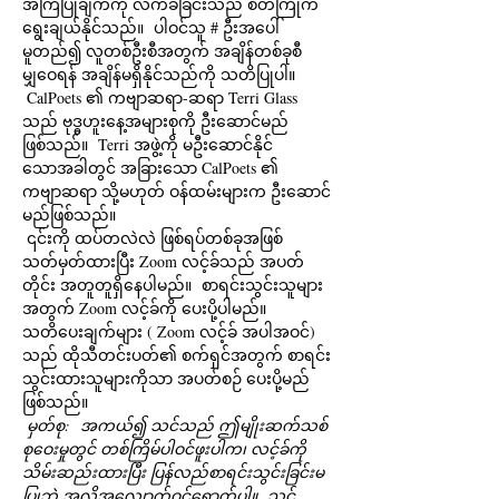
အကြံပြုချက်ကို လက်ခံခြင်းသည် စိတ်ကြိုက်
ရွေးချယ်နိုင်သည်။  ပါဝင်သူ # ဦးအပေါ်
မူတည်၍ လူတစ်ဦးစီအတွက် အချိန်တစ်ခုစီ
မျှဝေရန် အချိန်မရှိနိုင်သည်ကို သတိပြုပါ။ 
 CalPoets ၏ ကဗျာဆရာ-ဆရာ Terri Glass 
သည် ဗုဒ္ဓဟူးနေ့အများစုကို ဦးဆောင်မည်
ဖြစ်သည်။  Terri အဖွဲ့ကို မဦးဆောင်နိုင်
သောအခါတွင် အခြားသော CalPoets ၏ 
ကဗျာဆရာ သို့မဟုတ် ဝန်ထမ်းများက ဦးဆောင်
မည်ဖြစ်သည်။
 ၎င်းကို ထပ်တလဲလဲ ဖြစ်ရပ်တစ်ခုအဖြစ် 
သတ်မှတ်ထားပြီး Zoom လင့်ခ်သည် အပတ်
တိုင်း အတူတူရှိနေပါမည်။  စာရင်းသွင်းသူများ
အတွက် Zoom လင့်ခ်ကို ပေးပို့ပါမည်။  
သတိပေးချက်များ ( Zoom လင့်ခ် အပါအဝင်) 
သည် ထိုသီတင်းပတ်၏ စက်ရှင်အတွက် စာရင်း
သွင်းထားသူများကိုသာ အပတ်စဉ် ပေးပို့မည်
ဖြစ်သည်။ 
မှတ်စု:
အကယ်၍ သင်သည် ဤမျိုးဆက်သစ်
စုဝေးမှုတွင် တစ်ကြိမ်ပါဝင်ဖူးပါက၊ လင့်ခ်ကို 
သိမ်းဆည်းထားပြီး ပြန်လည်စာရင်းသွင်းခြင်းမ
ပြုဘဲ အလိုအလျောက်ဝင်ရောက်ပါ။
သင်