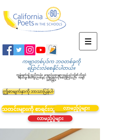
ကဗျာတစ်ပုဒ်က ဘဝတစ်ခုကို
ပြောင်းလဲစေနိုင်ပါတယ်။
ကျွန်တော်တို့ ကူညီတယ်။
ကျောင်းသားများသည် ၎င်းတို့၏ တီထွင်
ဖန်တီးမှု၊ စိတ်ကူးဉာဏ်နှင့် သိချင်စိတ်ကို ဖော်ပြကြသည်။
ကဗျာ
အားဖြင့်။
ဤစာမျက်နှာကို ဘာသာပြန်ပါ-
လာမည့်ပွဲများ
သတင်းများကို စာရင်းသွင်းပါ။
လာမည့်ပွဲများ