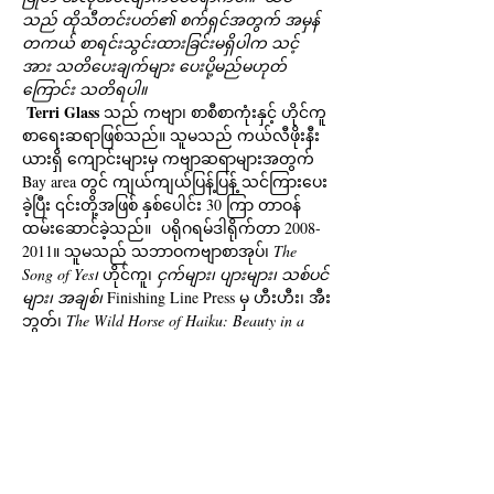
သည် ထိုသီတင်းပတ်၏ စက်ရှင်အတွက် အမှန်
တကယ် စာရင်းသွင်းထားခြင်းမရှိပါက သင့်
အား သတိပေးချက်များ ပေးပို့မည်မဟုတ်
ကြောင်း သတိရပါ။
Terri Glass
 သည် ကဗျာ၊ စာစီစာကုံးနှင့် ဟိုင်ကူ
စာရေးဆရာဖြစ်သည်။ သူမသည် ကယ်လီဖိုးနီး
ယားရှိ ကျောင်းများမှ ကဗျာဆရာများအတွက် 
Bay area တွင် ကျယ်ကျယ်ပြန့်ပြန့် သင်ကြားပေး
ခဲ့ပြီး ၎င်းတို့အဖြစ် နှစ်ပေါင်း 30 ကြာ တာဝန်
ထမ်းဆောင်ခဲ့သည်။  ပရိုဂရမ်ဒါရိုက်တာ 2008-
2011။ သူမသည် သဘာဝကဗျာစာအုပ်၊ 
The 
Song of Yes၊
 ဟိုင်ကူ၊ 
ငှက်များ၊ ပျားများ၊ သစ်ပင်
များ၊ အချစ်၊
 Finishing Line Press မှ ဟီးဟီး၊ အီး
ဘွတ်၊ 
The Wild Horse of Haiku: Beauty in a 
ပြောင်းလဲခြင်းပုံစ…
Show More
Tickets